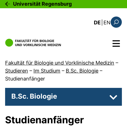
Direkt zum Inhalt
Universität Regensburg
: this 
DE
|
EN
Suchfo
Menü
Fakultät für Biologie und Vorklinische Medizin
–
Studieren
–
Im Studium
–
B.Sc. Biologie
–
Studienanfänger
B.Sc. Biologie
Unter
Studienanfänger