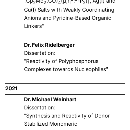
[Cp
Mo
(CO)
(
μ
,
η
:
-P
)], Ag(I) and
2
2
4
2
Cu(I) Salts with Weakly Coordinating
Anions and Pyridine-Based Organic
Linkers"
Dr. Felix Ridelberger
Dissertation:
"Reactivity of Polyphosphorus
Complexes towards Nucleophiles"
2021
Dr. Michael Weinhart
Dissertation:
"Synthesis and Reactivity of Donor
Stabilized Monomeric