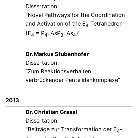
Dissertation:
"Novel Pathways for the Coordination
and Activation of the E
Tetrahedron
4
(E
= P
, AsP
, As
)"
4
4
3
4
Dr. Markus Stubenhofer
Dissertation:
“Zum Reaktionsverhalten
verbrückender Pentelidenkomplexe”
2013
Dr. Christian Grassl
Dissertation:
"Beiträge zur Transformation der E
-
4