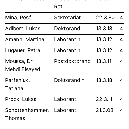
Rat
Mina, Pesé
Sekretariat
22.3.80
44
Adlbert, Lukas
Doktorand
13.3.18
40
Amann, Martina
Laborantin
13.3.12
43
Lugauer, Petra
Laborantin
13.3.12
43
Moussa, Dr.
Postdoktorand
13.3.11
40
Mehdi Elsayed
Parfeniuk,
Doktorandin
13.3.18
40
Tatiana
Prock, Lukas
Laborant
22.3.11
40
Schottenhammer,
Laborant
21.0.08
45
Thomas