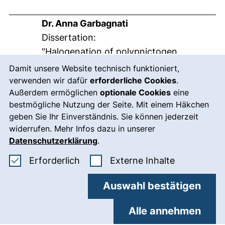
Dr. Anna Garbagnati
Dissertation:
"Halogenation of polypnictogen
Cookie-Hinweis
ligand complexes"
Damit unsere Website technisch funktioniert,
verwenden wir dafür
erforderliche Cookies
.
Außerdem ermöglichen
optionale Cookies
eine
2022
bestmögliche Nutzung der Seite. Mit einem Häkchen
geben Sie Ihr Einverständnis. Sie können jederzeit
Dr. Luis Dütsch
widerrufen. Mehr Infos dazu in unserer
Dissertation:
Datenschutzerklärung
.
"Synthesis, Oxidation and
Erforderliche Cookies akzeptieren
: Externe In
Electrophilic Functionalization of En
Erforderlich
Externe Inhalte
Ligand Complexes under Weakly
Auswahl bestätigen
Coordinating Conditions“
Alle annehmen
Dr. Stephan Reichl