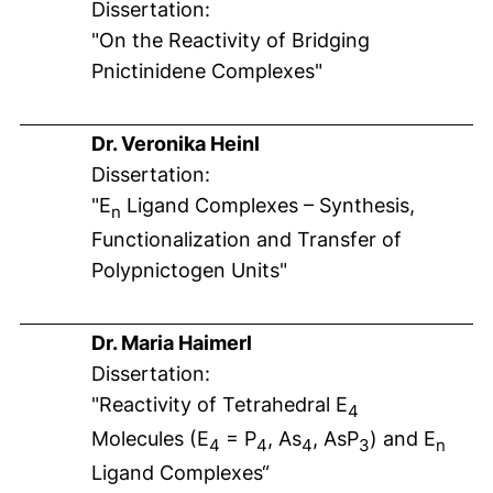
Dissertation:
"On the Reactivity of Bridging
Pnictinidene Complexes"
Dr. Veronika Heinl
Dissertation:
"E
Ligand Complexes – Synthesis,
n
Functionalization and Transfer of
Polypnictogen Units"
Dr. Maria Haimerl
Dissertation:
"Reactivity of Tetrahedral E
4
Molecules (E
= P
, As
, AsP
) and E
4
4
4
3
n
Ligand Complexes“