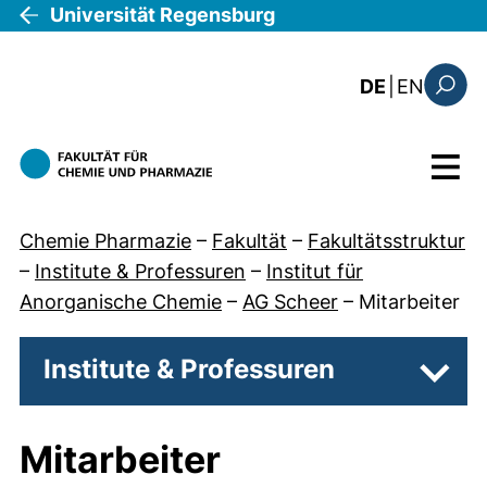
Direkt zum Inhalt
Universität Regensburg
: the c
DE
|
EN
Suchfo
Menü
Chemie Pharmazie
–
Fakultät
–
Fakultätsstruktur
–
Institute & Professuren
–
Institut für
Anorganische Chemie
–
AG Scheer
–
Mitarbeiter
Institute & Professuren
Unter
Mitarbeiter