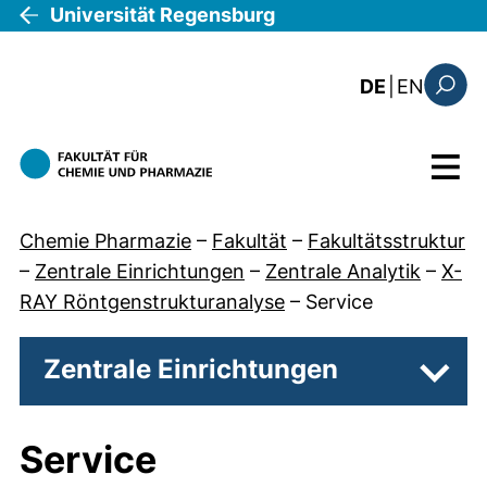
Direkt zum Inhalt
Universität Regensburg
: this 
DE
|
EN
Suchfo
Menü
Chemie Pharmazie
–
Fakultät
–
Fakultätsstruktur
–
Zentrale Einrichtungen
–
Zentrale Analytik
–
X-
RAY Röntgenstrukturanalyse
–
Service
Zentrale Einrichtungen
Unter
Service