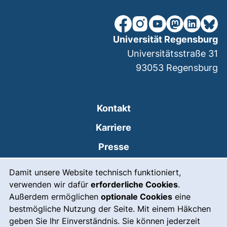
unsere Facebook-Seite (ex
unsere Instagram-Seit
unsere YouTube-Se
unsere Mastod
unsere Lin
unsere
Universität Regensburg
Universitätsstraße 31
93053
Regensburg
Kontakt
Karriere
Presse
Cookie-Hinweis
(externer Link, öffnet
Intranet
Damit unsere Website technisch funktioniert,
verwenden wir dafür
erforderliche Cookies
.
Leichte Sprache
Außerdem ermöglichen
optionale Cookies
eine
Gebärdensprache
bestmögliche Nutzung der Seite. Mit einem Häkchen
geben Sie Ihr Einverständnis. Sie können jederzeit
(externer Link, öffnet
Notfall