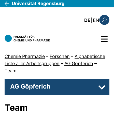
Direkt zum Inhalt
Universität Regensburg
: the c
DE
|
EN
Suchfo
Menü
Chemie Pharmazie
–
Forschen
–
Alphabetische
Liste aller Arbeitsgruppen
–
AG Göpferich
–
Team
AG Göpferich
Unter
Team