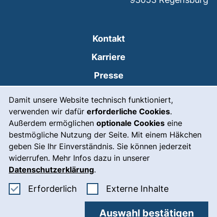
Kontakt
Karriere
Presse
Cookie-Hinweis
(externer Link, öffnet
Intranet
Damit unsere Website technisch funktioniert,
verwenden wir dafür
erforderliche Cookies
.
Leichte Sprache
Außerdem ermöglichen
optionale Cookies
eine
Gebärdensprache
bestmögliche Nutzung der Seite. Mit einem Häkchen
geben Sie Ihr Einverständnis. Sie können jederzeit
(externer Link, öffnet
Notfall
widerrufen. Mehr Infos dazu in unserer
Impressum
Datenschutzerklärung
.
Barrierefreiheit
Erforderliche Cookies akzeptieren
: Externe In
Erforderlich
Externe Inhalte
Datenschutz
Auswahl bestätigen