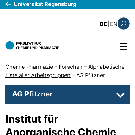
Direkt zum Inhalt
Universität Regensburg
: this 
DE
|
EN
Suchfo
Menü
Chemie Pharmazie
–
Forschen
–
Alphabetische
Liste aller Arbeitsgruppen
–
AG Pfitzner
AG Pfitzner
Unter
Institut für
Anorganische Chemie