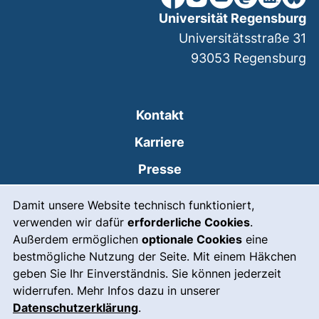
Universität Regensburg
Universitätsstraße 31
93053
Regensburg
Kontakt
Karriere
Presse
Cookie-Hinweis
(externer Link, öffnet
Intranet
Damit unsere Website technisch funktioniert,
verwenden wir dafür
erforderliche Cookies
.
Leichte Sprache
Außerdem ermöglichen
optionale Cookies
eine
Gebärdensprache
bestmögliche Nutzung der Seite. Mit einem Häkchen
geben Sie Ihr Einverständnis. Sie können jederzeit
(externer Link, öffnet
Notfall
widerrufen. Mehr Infos dazu in unserer
Impressum
Datenschutzerklärung
.