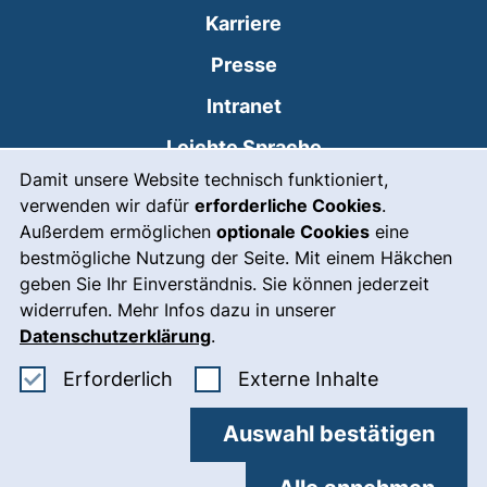
Karriere
Presse
(externer Link, öffnet
Intranet
Leichte Sprache
Cookie-Hinweis
Damit unsere Website technisch funktioniert,
Gebärdensprache
verwenden wir dafür
erforderliche Cookies
.
(externer Link, öffnet
Notfall
Außerdem ermöglichen
optionale Cookies
eine
bestmögliche Nutzung der Seite. Mit einem Häkchen
Impressum
geben Sie Ihr Einverständnis. Sie können jederzeit
widerrufen. Mehr Infos dazu in unserer
Barrierefreiheit
Datenschutzerklärung
.
Datenschutz
Erforderliche Cookies akzeptieren
: Externe In
Erforderlich
Externe Inhalte
Cookie-Einstellungen
Auswahl bestätigen
03.8.2026 13:47