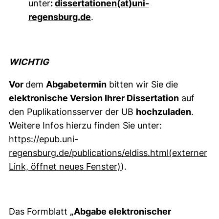
unter
:
dissertationen​(at)​uni-
regensburg.de
.
WICHTIG
Vor
dem
Abgabetermin
bitten wir Sie die
elektronische Version Ihrer Dissertation
auf
den Puplikationsserver der UB
hochzuladen
.
Weitere Infos hierzu finden Sie unter:
https://epub.uni-
regensburg.de/publications/eldiss.html(externer
(externer Link, öffnet 
Link, öffnet neues Fenster)
).
Das Formblatt
„Abgabe elektronischer