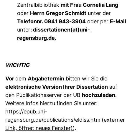
Zentralbibliothek
mit Frau Cornelia Lang
oder
Herrn Gregor Schmidt
unter der
Telefonnr. 0941 943-3904
oder per
E-Mail
unter
:
dissertationen​(at)​uni-
regensburg.de
.
WICHTIG
Vor
dem
Abgabetermin
bitten wir Sie die
elektronische Version Ihrer Dissertation
auf
den Puplikationsserver der UB
hochzuladen
.
Weitere Infos hierzu finden Sie unter:
https://epub.uni-
regensburg.de/publications/eldiss.html(externer
(externer Link, öffnet 
Link, öffnet neues Fenster)
).