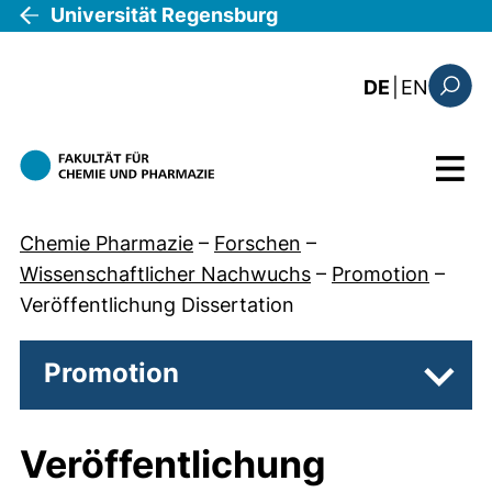
Direkt zum Inhalt
Universität Regensburg
: this 
DE
|
EN
Suchfo
Menü
Chemie Pharmazie
–
Forschen
–
Wissenschaftlicher Nachwuchs
–
Promotion
–
Veröffentlichung Dissertation
Promotion
Unter
Veröffentlichung