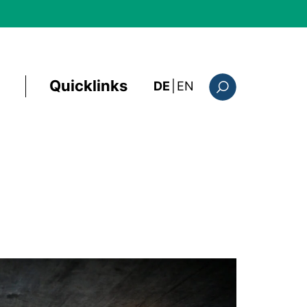
Quicklinks
: this page in Englis
DE
|
EN
Suchformular