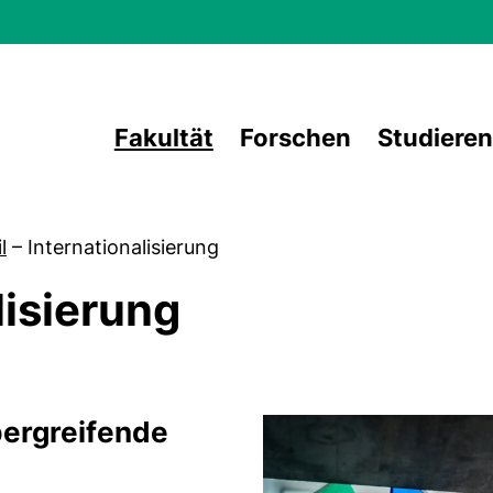
Direkt zum Inhalt
Fakultät
Forschen
Studieren
l
–
Internationalisierung
lisierung
ierung
Bildfeld
bergreifende