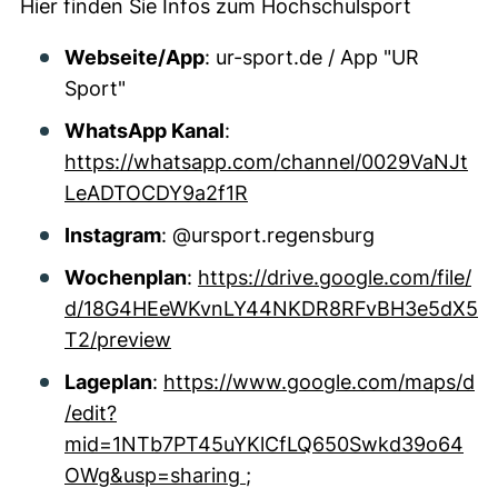
Hier finden Sie Infos zum Hochschulsport
Webseite/App
: ur-sport.de / App "UR
Sport"
WhatsApp Kanal
:
https://whatsapp.com/channel/0029VaNJt
LeADTOCDY9a2f1R
Instagram
: @ursport.regensburg
Wochenplan
:
https://drive.google.com/file/
d/18G4HEeWKvnLY44NKDR8RFvBH3e5dX5
T2/preview
Lageplan
:
https://www.google.com/maps/d
/edit?
mid=1NTb7PT45uYKlCfLQ650Swkd39o64
OWg&usp=sharing
;