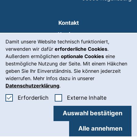
Kontakt
Karriere
Cookie-Hinweis
Damit unsere Website technisch funktioniert,
Presse
verwenden wir dafür
erforderliche Cookies
.
Außerdem ermöglichen
optionale Cookies
eine
(externer Link, öffnet
Intranet
bestmögliche Nutzung der Seite. Mit einem Häkchen
Leichte Sprache
geben Sie Ihr Einverständnis. Sie können jederzeit
widerrufen. Mehr Infos dazu in unserer
Gebärdensprache
Datenschutzerklärung
.
(externer Link, öffnet
Notfall
Erforderliche Cookies akzeptieren
: Externe In
Erforderlich
Externe Inhalte
Impressum
Auswahl bestätigen
Barrierefreiheit
Datenschutz
Alle annehmen