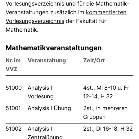
Vorlesungsverzeichnis
und für die Mathematik-
Veranstaltungen zusätzlich im
kommentierten
(externer Link, öffnet neues
Vorlesungsverzeichnis
der Fakultät für
Mathematik.
Mathematikveranstaltungen
Nr. im
Veranstaltung
Zeit/Ort
VVZ
51000
Analysis I
4st., Mi 8-10 u. Fr
Vorlesung
12-14, H 32
51001
Analysis I Übung
2st., in mehreren
Gruppen
51002
Analysis I
2st., Di 16-18, H 32
Zentralübung