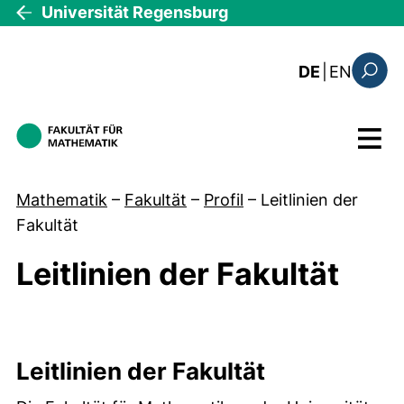
Direkt zum Inhalt
Universität Regensburg
: this 
DE
|
EN
Suchfo
Menü
Mathematik
–
Fakultät
–
Profil
–
Leitlinien der
Fakultät
Leitlinien der Fakultät
Leitlinienraster
Leitlinien der Fakultät