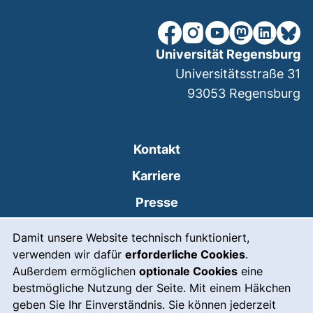
unsere Facebook-Seite (ex
unsere Instagram-Seit
unsere YouTube-Se
unsere Mastod
unsere Lin
unsere
Universität Regensburg
Universitätsstraße 31
93053
Regensburg
Kontakt
Karriere
Presse
Cookie-Hinweis
(externer Link, öffnet
Intranet
Damit unsere Website technisch funktioniert,
verwenden wir dafür
erforderliche Cookies
.
Leichte Sprache
Außerdem ermöglichen
optionale Cookies
eine
Gebärdensprache
bestmögliche Nutzung der Seite. Mit einem Häkchen
geben Sie Ihr Einverständnis. Sie können jederzeit
(externer Link, öffnet
Notfall