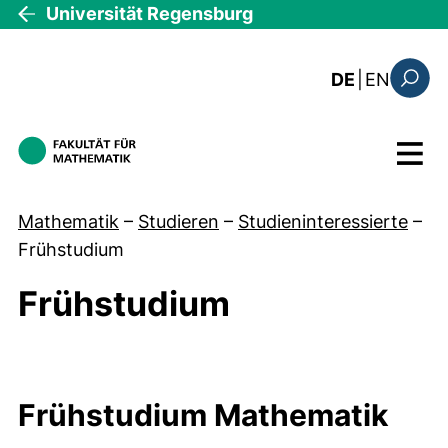
Direkt zum Inhalt
Universität Regensburg
: this 
DE
|
EN
Suchfo
Menü
Mathematik
–
Studieren
–
Studieninteressierte
–
Frühstudium
Frühstudium
Frühstudium Mathematik