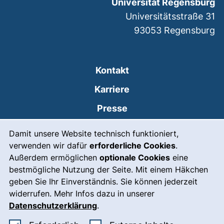
Universität Regensburg
Universitätsstraße 31
93053
Regensburg
Kontakt
Karriere
Presse
Cookie-Hinweis
(externer Link, öffnet
Intranet
Damit unsere Website technisch funktioniert,
verwenden wir dafür
erforderliche Cookies
.
Leichte Sprache
Außerdem ermöglichen
optionale Cookies
eine
Gebärdensprache
bestmögliche Nutzung der Seite. Mit einem Häkchen
geben Sie Ihr Einverständnis. Sie können jederzeit
(externer Link, öffnet
Notfall
widerrufen. Mehr Infos dazu in unserer
Impressum
Datenschutzerklärung
.
Barrierefreiheit