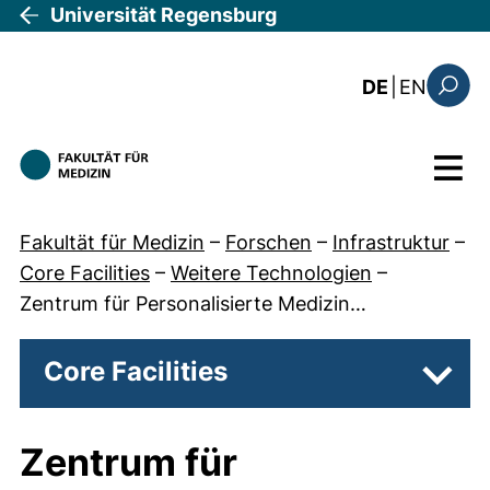
Direkt zum Inhalt
Universität Regensburg
: the c
DE
|
EN
Suchfo
Menü
Fakultät für Medizin
–
Forschen
–
Infrastruktur
–
Core Facilities
–
Weitere Technologien
–
Zentrum für Personalisierte Medizin…
Core Facilities
Unter
Zentrum für