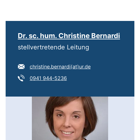
Dr. sc. hum. Christine Bernardi
stellvertretende Leitung
E-Mail Adresse:
(öffnet Ihr E-Mail-P
christine.bernardi​(at)​ur.de
Tel:
(startet einen Telefonanruf, we
0941 944-5236