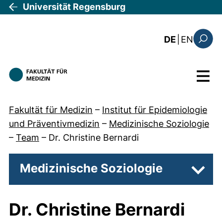
Direkt zum Inhalt
Universität Regensburg
: the c
DE
|
EN
Suchfo
Menü
Fakultät für Medizin
–
Institut für Epidemiologie
und Präventivmedizin
–
Medizinische Soziologie
–
Team
–
Dr. Christine Bernardi
Medizinische Soziologie
Unter
Dr. Christine Bernardi