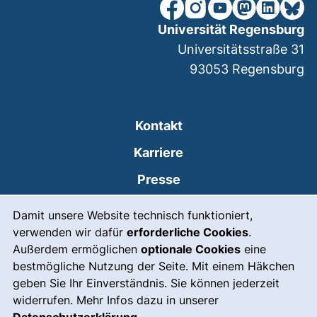
unsere Facebook-Seite (ex
unsere Instagram-Seit
unsere YouTube-Se
unsere Mastod
unsere Lin
unsere
Universität Regensburg
Universitätsstraße 31
93053
Regensburg
Kontakt
Karriere
Presse
Cookie-Hinweis
(externer Link, öffnet
Intranet
Damit unsere Website technisch funktioniert,
verwenden wir dafür
erforderliche Cookies
.
Leichte Sprache
Außerdem ermöglichen
optionale Cookies
eine
Gebärdensprache
bestmögliche Nutzung der Seite. Mit einem Häkchen
geben Sie Ihr Einverständnis. Sie können jederzeit
(externer Link, öffnet
Notfall
widerrufen. Mehr Infos dazu in unserer
Impressum