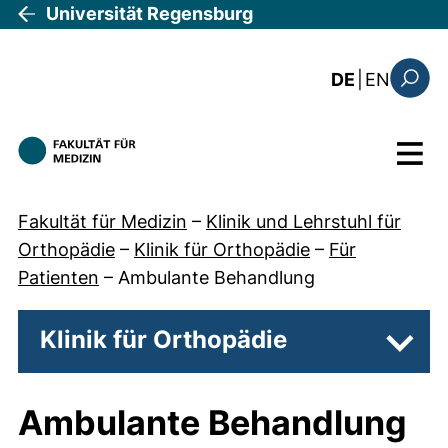
Direkt zum Inhalt
Universität Regensburg
: the c
DE
|
EN
Suchfo
Menü
Fakultät für Medizin
–
Klinik und Lehrstuhl für
Orthopädie
–
Klinik für Orthopädie
–
Für
Patienten
–
Ambulante Behandlung
Klinik für Orthopädie
Unter
Ambulante Behandlung