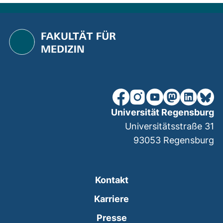
unsere Facebook-Seite (ex
unsere Instagram-Seit
unsere YouTube-Se
unsere Mastod
unsere Lin
unsere
Universität Regensburg
Universitätsstraße 31
93053
Regensburg
Kontakt
Karriere
Presse