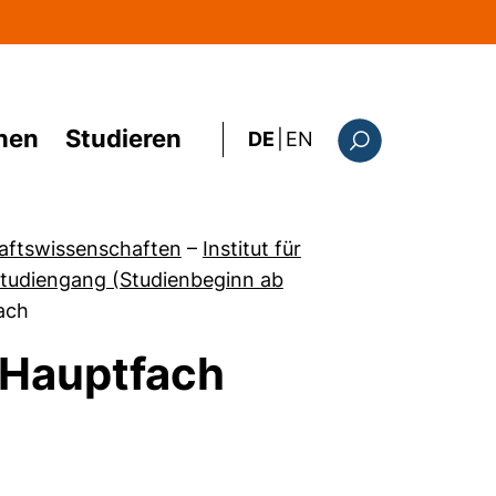
hen
Studieren
: the current page i
DE
|
EN
Suchformular
haftswissenschaften
–
Institut für
tudiengang (Studienbeginn ab
ach
 Hauptfach