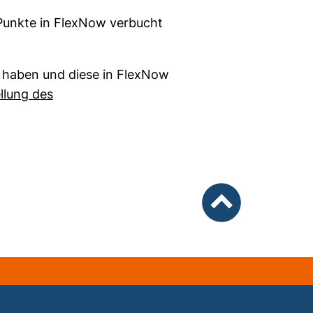
Punkte in FlexNow verbucht
 haben und diese in FlexNow
llung des
nach oben