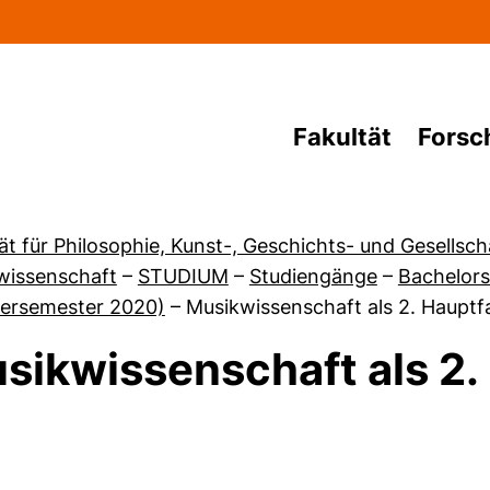
Direkt zum Inhalt
Fakultät
Forsc
ät für Philosophie, Kunst-, Geschichts- und Gesellsc
wissenschaft
–
STUDIUM
–
Studiengänge
–
Bachelors
rsemester 2020)
–
Musikwissenschaft als 2. Hauptf
sikwissenschaft als 2.
von Informationen für Studieninteressierte