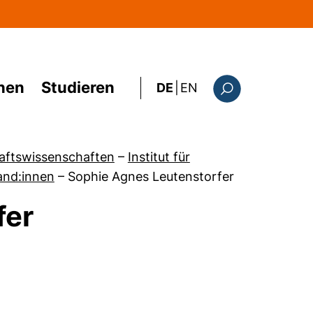
hen
Studieren
: the current page i
DE
|
EN
Suchformular
haftswissenschaften
–
Institut für
and:innen
–
Sophie Agnes Leutenstorfer
fer