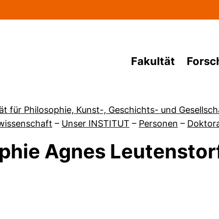
Direkt zum Inhalt
Fakultät
Forsc
ät für Philosophie, Kunst-, Geschichts- und Gesellsc
wissenschaft
–
Unser INSTITUT
–
Personen
–
Doktor
phie Agnes Leutenstor
von Personen