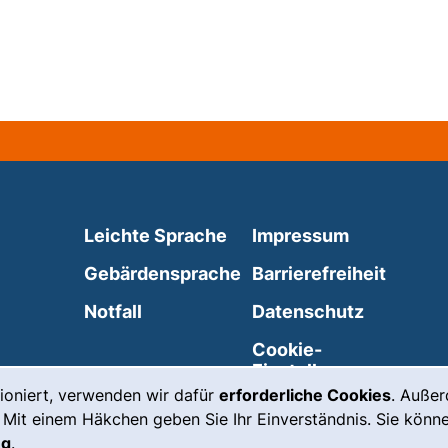
Leichte Sprache
Impressum
Gebärdensprache
Barrierefreiheit
(externer Link, öffnet neues Fenste
Notfall
Datenschutz
externer Link, öffnet neues Fenster)
Cookie-
Einstellungen
ioniert, verwenden wir dafür
erforderliche Cookies
. Auße
 Mit einem Häkchen geben Sie Ihr Einverständnis. Sie könne
ng
.