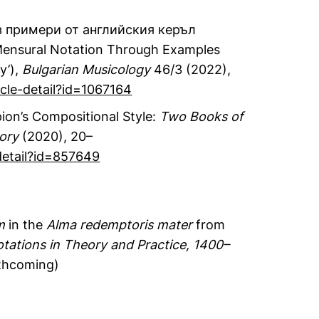
з примери от английския керъл
 Mensural Notation Through Examples
y’),
Bulgarian Musicology
46/3 (2022),
cle-detail?id=1067164
on’s Compositional Style:
Two Books of
ory
(2020), 20–
detail?id=857649
m
in the
Alma redemptoris mater
from
tations in Theory and Practice, 1400–
rthcoming)