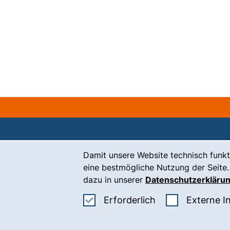
Cookie-Hinweis
Damit unsere Website technisch funkt
Kontakt
eine bestmögliche Nutzung der Seite.
Karriere
dazu in unserer
Datenschutzerkläru
Presse
Erforderliche Co
Erforderlich
Externe I
(
Intranet