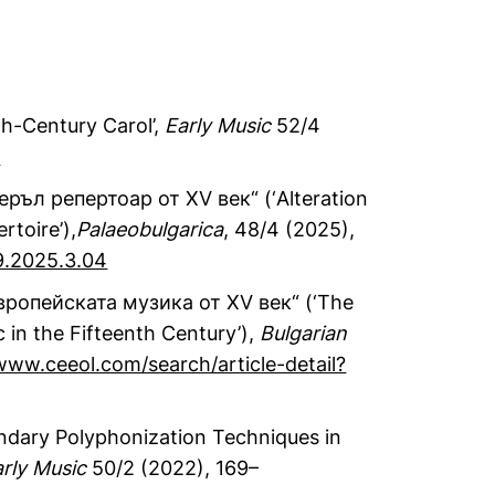
h-Century Carol’,
Early Music
52/4
3
ръл репертоар от XV век“ (‘Alteration
rtoire’),
Palaeobulgarica
, 48/4 (2025),
9.2025.3.04
ропейската музика от XV век“ (‘The
 in the Fifteenth Century’),
Bulgarian
/www.ceeol.com/search/article-detail?
ondary Polyphonization Techniques in
rly Music
50/2 (2022), 169–