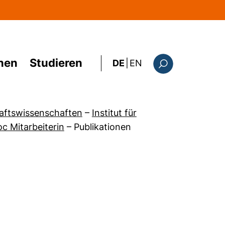
hen
Studieren
: the current page i
DE
|
EN
Suchformular
haftswissenschaften
–
Institut für
c Mitarbeiterin
–
Publikationen