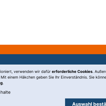
ioniert, verwenden wir dafür
erforderliche Cookies
. Auße
Leichte Sprache
Impressum
 Mit einem Häkchen geben Sie Ihr Einverständnis. Sie könne
Gebärdensprache
Barrierefreiheit
ng
.
(externer Link, öffnet neues Fenste
Notfall
Datenschutz
okies akzeptieren
: Externe Inhalte / Cookies akzeptieren
nhalte
externer Link, öffnet neues Fenster)
Cookie-
Einstellungen
Auswahl bestä