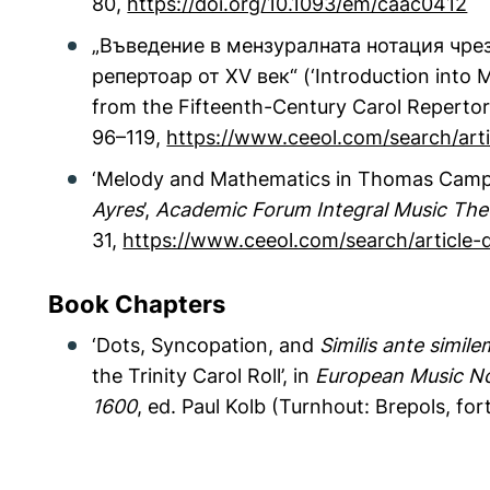
80,
https://doi.org/10.1093/em/caac0412
„Въведение в мензуралната нотация чре
репертоар от XV век“ (‘Introduction into
from the Fifteenth-Century Carol Repertor
96–119,
https://www.ceeol.com/search/arti
‘Melody and Mathematics in Thomas Campi
Ayres
’,
Academic Forum Integral Music The
31,
https://www.ceeol.com/search/article-
Book Chapters
‘Dots, Syncopation, and
Similis ante simile
the Trinity Carol Roll’, in
European Music No
1600
, ed. Paul Kolb (Turnhout: Brepols, fo