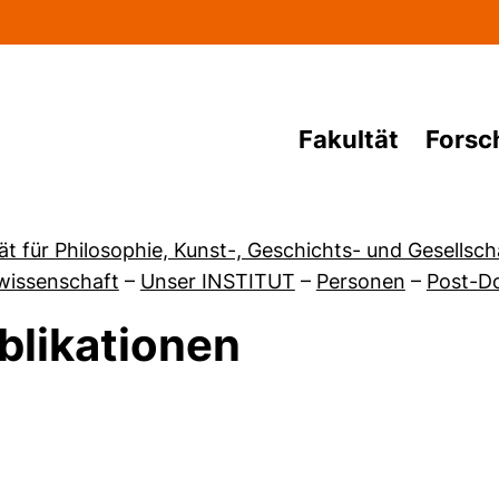
Direkt zum Inhalt
Fakultät
Forsc
ät für Philosophie, Kunst-, Geschichts- und Gesellsc
wissenschaft
–
Unser INSTITUT
–
Personen
–
Post-Do
blikationen
von Personen