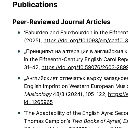
Publications
Peer-Reviewed Journal Articles
‘Faburden and Fauxbourdon in the Fifteent
(2025),
https://doi.org/10.1093/em/caaf01
„Принципът на алтерация в английския ке
in the Fifteenth-Century English Carol Repe
31–42,
https://doi.org/10.59076/2603-289
„Английският отпечатък върху западноев
English Imprint on Western European Music
Musicology
48/3 (2024), 105–122,
https:/
id=1265965
‘The Adaptability of the English Ayre: Sec
Thomas Campion’s
Two Books of Ayres
’,
Ea