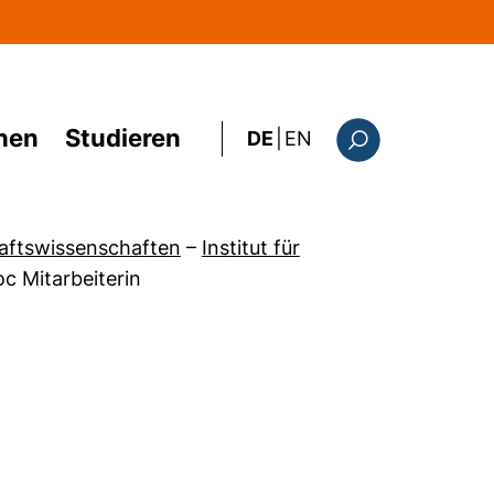
hen
Studieren
: the current page i
DE
|
EN
Suchformular
haftswissenschaften
–
Institut für
c Mitarbeiterin