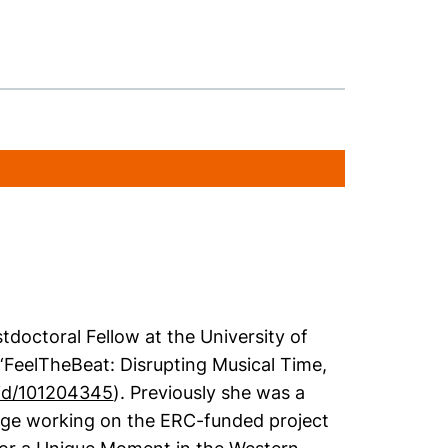
doctoral Fellow at the University of
‘FeelTheBeat: Disrupting Musical Time,
(externer Link, öffnet neues Fenster)
t/id/101204345
). Previously she was a
idge working on the ERC-funded project