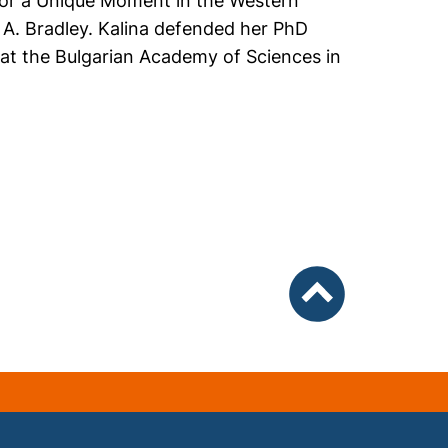
for a Unique Moment in the Western
e A. Bradley. Kalina defended her PhD
e at the Bulgarian Academy of Sciences in
nach oben