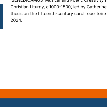
‘BENEDICAMUS: Musical and Poetic Creativity 
Christian Liturgy, c.1000-1500’, led by Catherin
thesis on the fifteenth-century carol repertoir
2024.