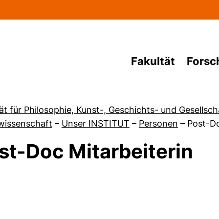
Direkt zum Inhalt
Fakultät
Forsc
ät für Philosophie, Kunst-, Geschichts- und Gesellsc
wissenschaft
–
Unser INSTITUT
–
Personen
–
Post-Do
st-Doc Mitarbeiterin
von Personen