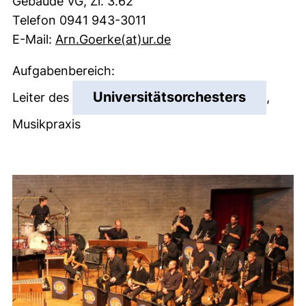
Gebäude VG, Zi. 3.62
Telefon 0941 943-3011
(öffnet Ihr E-Mail-Pro
E-Mail:
Arn.Goerke​(at)​ur.de
Aufgabenbereich:
(externer
Universitätsorchesters
Leiter des
,
Musikpraxis