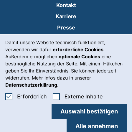
Kontakt
Karriere
Presse
Cookie-Hinweis
(externer Link, öffnet
Intranet
Damit unsere Website technisch funktioniert,
verwenden wir dafür
erforderliche Cookies
.
Leichte Sprache
Außerdem ermöglichen
optionale Cookies
eine
Gebärdensprache
bestmögliche Nutzung der Seite. Mit einem Häkchen
geben Sie Ihr Einverständnis. Sie können jederzeit
(externer Link, öffnet
Notfall
widerrufen. Mehr Infos dazu in unserer
Impressum
Datenschutzerklärung
.
Barrierefreiheit
Erforderliche Cookies akzeptieren
: Externe In
Erforderlich
Externe Inhalte
Datenschutz
Auswahl bestätigen
Cookie-Einstellungen
Alle annehmen