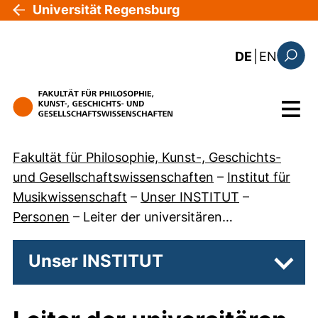
Direkt zum Inhalt
Universität Regensburg
: the c
DE
|
EN
Suchfo
Menü
Fakultät für Philosophie, Kunst-, Geschichts-
und Gesellschaftswissenschaften
–
Institut für
Musikwissenschaft
–
Unser INSTITUT
–
Personen
–
Leiter der universitären…
Unser INSTITUT
Unter