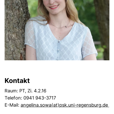
Kontakt
Raum: PT, Zi. 4.2.16
Telefon: 0941 943-3717
(ö
E-Mail:
angelina.sowa(at)psk.uni-regensburg.de