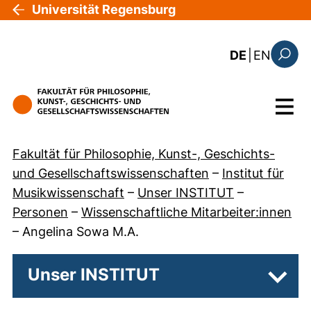
Direkt zum Inhalt
Universität Regensburg
: the c
DE
|
EN
Suchfo
Menü
Fakultät für Philosophie, Kunst-, Geschichts-
und Gesellschaftswissenschaften
–
Institut für
Musikwissenschaft
–
Unser INSTITUT
–
Personen
–
Wissenschaftliche Mitarbeiter:innen
–
Angelina Sowa M.A.
Unser INSTITUT
Unter