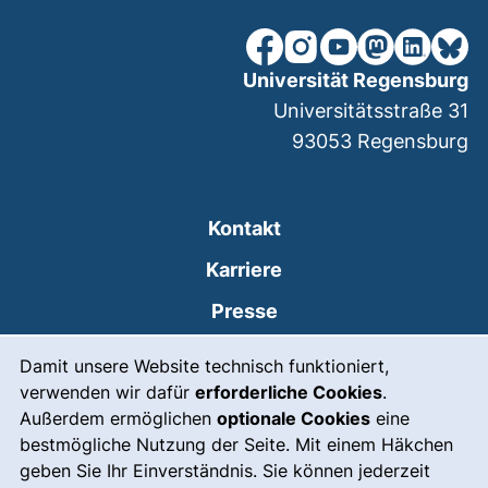
unsere Facebook-Seite (ex
unsere Instagram-Seit
unsere YouTube-Se
unsere Mastod
unsere Lin
unsere
Universität Regensburg
Universitätsstraße 31
93053
Regensburg
Kontakt
Karriere
Presse
Cookie-Hinweis
(externer Link, öffnet
Intranet
Damit unsere Website technisch funktioniert,
verwenden wir dafür
erforderliche Cookies
.
Leichte Sprache
Außerdem ermöglichen
optionale Cookies
eine
Gebärdensprache
bestmögliche Nutzung der Seite. Mit einem Häkchen
geben Sie Ihr Einverständnis. Sie können jederzeit
(externer Link, öffnet
Notfall