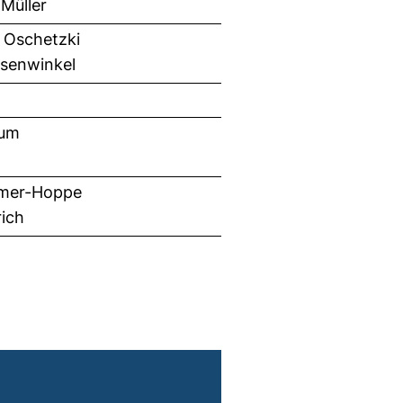
 Müller
s Oschetzki
asenwinkel
rum
rämer-Hoppe
rich