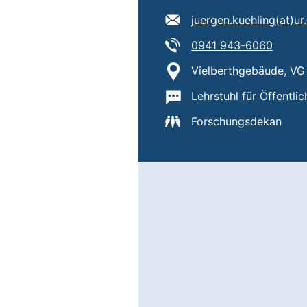
E-Mail Adresse:
juergen.kuehling​(at)​ur
Tel:
(start
0941 943-6060
Standort:
Vielberthgebäude, VG 
Wichtige Informatione
Lehrstuhl für Öffentli
Forschungsdekan