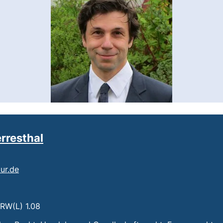
erresthal
(öffnet Ihr E-Mail-Programm)
​ur.de
t einen Telefonanruf, wenn Ihr Gerät dies zulässt)
 RW(L) 1.08