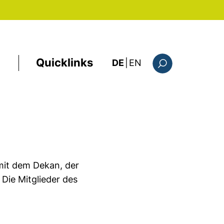
Quicklinks
: the current page i
DE
|
EN
Suchformular
mit dem Dekan, der
 Die Mitglieder des