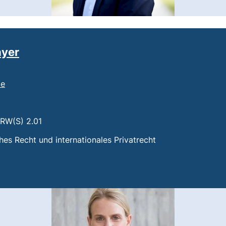
ayer
(öffnet Ihr E-Mail-Programm)
de
t einen Telefonanruf, wenn Ihr Gerät dies zulässt)
 RW(S) 2.01
n:
ches Recht und internationales Privatrecht