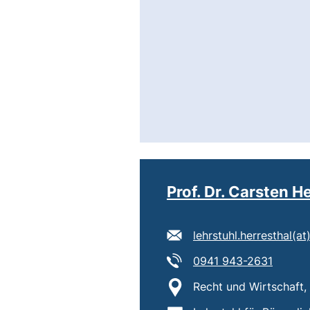
Prof. Dr. Carsten H
E-Mail Adresse:
lehrstuhl.herresthal​(at)
Tel:
(starte
0941 943-2631
Standort:
Recht und Wirtschaft,