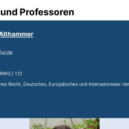
 und Professoren
h Althammer
(öffnet Ihr E-Mail-Programm)
)​ur.de
tet einen Telefonanruf, wenn Ihr Gerät dies zulässt)
 RW(L) 1.12
n:
ches Recht, Deutsches, Europäisches und Internationales Ve