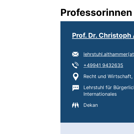
Professorinnen
Prof. Dr. Christop
E-Mail Adresse:
lehrstuhl.althammer​(at
Tel:
(star
+49941 9432635
Standort:
Recht und Wirtschaft,
Wichtige Informatione
Lehrstuhl für Bürgerli
Internationales
Dekan