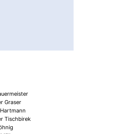
auermeister
er Graser
. Hartmann
er Tischbirek
Löhnig