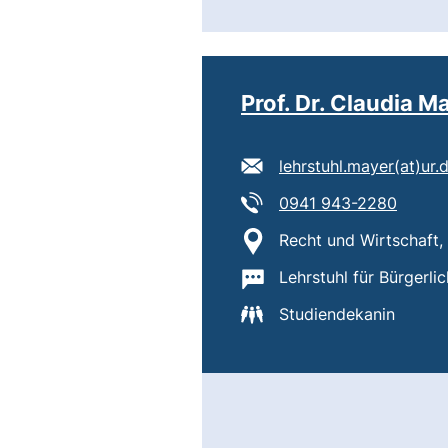
Prof. Dr. Claudia M
E-Mail Adresse:
lehrstuhl.mayer​(at)​ur.
Tel:
(starte
0941 943-2280
Standort:
Recht und Wirtschaft,
Wichtige Informatione
Lehrstuhl für Bürgerli
Studiendekanin