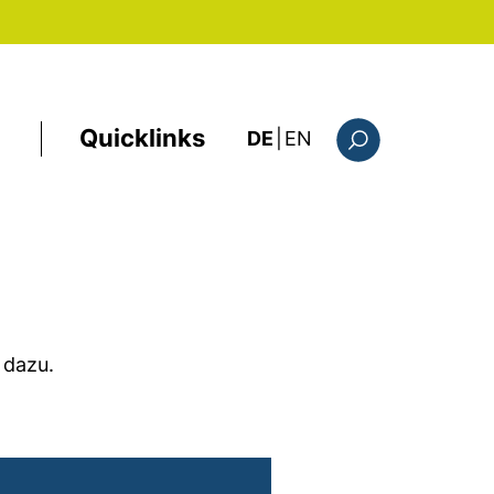
Quicklinks
: the current page i
DE
|
EN
Suchformular
 dazu.