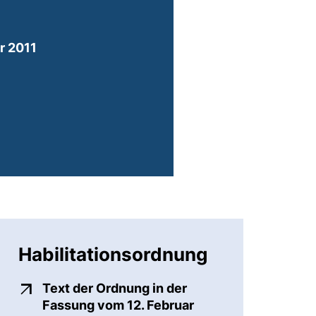
(externer Link, öffnet neues Fenster)
r 2011
nster)
er)
öffnet neues Fenster)
Habilitationsordnung
Text der Ordnung in der
Fassung vom 12. Februar