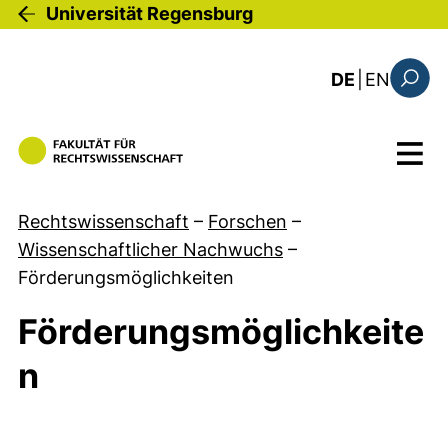
Direkt zum Inhalt
Universität Regensburg
: the c
DE
|
EN
Suchfo
Menü
Rechtswissenschaft
–
Forschen
–
Wissenschaftlicher Nachwuchs
–
Förderungsmöglichkeiten
Förderungsmöglichkeite
n