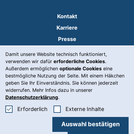
Kontakt
Karriere
Presse
Cookie-Hinweis
(externer Link, öffnet
Intranet
Damit unsere Website technisch funktioniert,
verwenden wir dafür
erforderliche Cookies
.
Leichte Sprache
Außerdem ermöglichen
optionale Cookies
eine
Gebärdensprache
bestmögliche Nutzung der Seite. Mit einem Häkchen
geben Sie Ihr Einverständnis. Sie können jederzeit
(externer Link, öffnet
Notfall
widerrufen. Mehr Infos dazu in unserer
Impressum
Datenschutzerklärung
.
Barrierefreiheit
Erforderliche Cookies akzeptieren
: Externe In
Erforderlich
Externe Inhalte
Datenschutz
Auswahl bestätigen
Cookie-Einstellungen