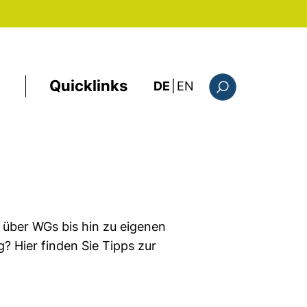
Quicklinks
: the current page i
DE
|
EN
Suchformular
 über WGs bis hin zu eigenen
 Hier finden Sie Tipps zur