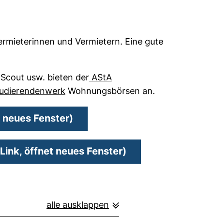
rmieterinnen und Vermietern. Eine gute
cout usw. bieten der
AStA
ink, öffnet neues Fenster)
(externer Link, öffnet neues Fenster)
udierendenwerk
Wohnungsbörsen an.
(externer Link, öffnet neues F
t neues Fenster)
(externer Link, öff
 Link, öffnet neues Fenster)
alle ausklappen