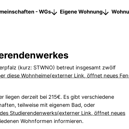
einschaften - WGs
Eigene Wohnung
Wohnu
ierendenwerkes
rpfalz (kurz: STWNO) betreut insgesamt zwölf
ber diese Wohnheime(externer Link, öffnet neues Fen
r liegen derzeit bei 215€. Es gibt verschiedene
ten, teilweise mit eigenem Bad, oder
es Studierendenwerks(externer Link, öffnet neues
ster)
hiedenen Wohnformen informieren.