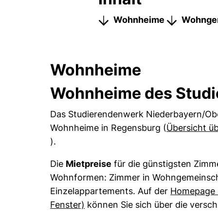
Wohnheime
Wohngem
Wohnheime
Wohnheime des Stud
Das Studierendenwerk Niederbayern/Obe
Wohnheime in Regensburg (
Übersicht ü
(externer Link, öffnet neues Fenster)
).
Die
Mietpreise
für die günstigsten Zimme
Wohnformen: Zimmer in Wohngemeinschaf
Einzelappartements. Auf der
Homepage d
(externer Link, öffnet neues Fen
Fenster)
können Sie sich über die versc