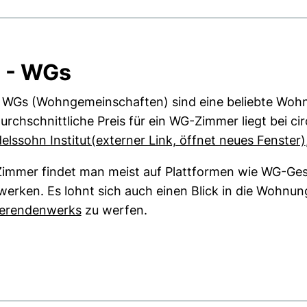
 - WGs
 WGs (Wohngemeinschaften) sind eine beliebte Wohn
urchschnittliche Preis für ein WG-Zimmer liegt bei ci
lssohn Institut(externer Link, öffnet neues Fenster)
mmer findet man meist auf Plattformen wie WG-Gesu
erken. Es lohnt sich auch einen Blick in die Wohnu
(externer Link, öffnet neues Fenster)
ierendenwerks
zu werfen.