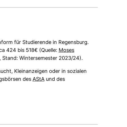
form für Studierende in Regensburg.
rca 424 bis 518€ (Quelle:
Moses
(externer Link, öffnet neues Fenster)
, Stand: Wintersemester 2023/24).
cht, Kleinanzeigen oder in sozialen
(externer Link, öffnet neues Fenst
ngsbörsen des
AStA
und des