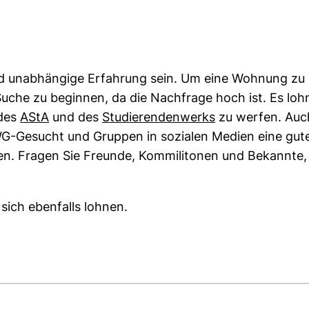
d unabhängige Erfahrung sein. Um eine Wohnung zu
r Suche zu beginnen, da die Nachfrage hoch ist. Es loh
(externer Link, öffnet neues Fenster)
(externer Link, 
 des
AStA
und des
Studierendenwerks
zu werfen. Auch
G-Gesucht und Gruppen in sozialen Medien eine gut
en. Fragen Sie Freunde, Kommilitonen und Bekannte,
sich ebenfalls lohnen.