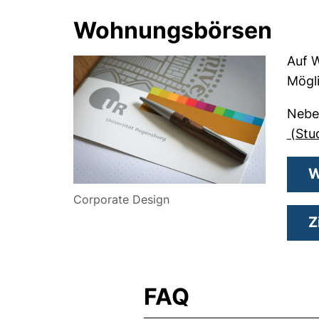
Wohnungsbörsen
Auf W
Mögli
Nebe
(Stu
W
Corporate Design
Z
FAQ