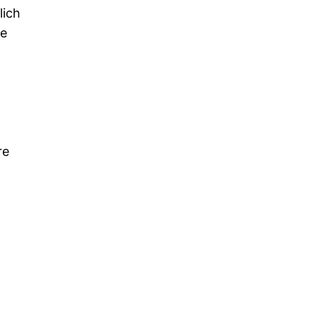
lich
ie
re