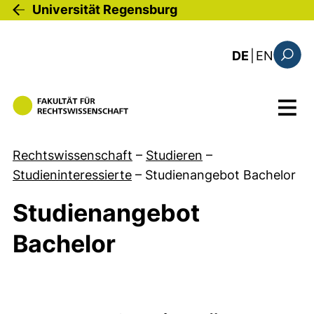
Direkt zum Inhalt
Universität Regensburg
: the c
DE
|
EN
Suchfo
Menü
Rechtswissenschaft
–
Studieren
–
Studieninteressierte
–
Studienangebot Bachelor
Studienangebot
Bachelor