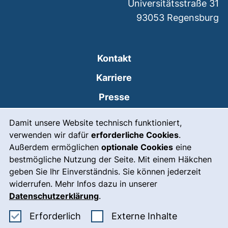
Universitätsstraße 31
93053
Regensburg
Kontakt
Karriere
Presse
Cookie-Hinweis
(externer Link, öffnet
Intranet
Damit unsere Website technisch funktioniert,
verwenden wir dafür
erforderliche Cookies
.
Leichte Sprache
Außerdem ermöglichen
optionale Cookies
eine
Gebärdensprache
bestmögliche Nutzung der Seite. Mit einem Häkchen
geben Sie Ihr Einverständnis. Sie können jederzeit
(externer Link, öffnet
Notfall
widerrufen. Mehr Infos dazu in unserer
Impressum
Datenschutzerklärung
.
Barrierefreiheit
Erforderliche Cookies akzeptieren
: Externe In
Erforderlich
Externe Inhalte