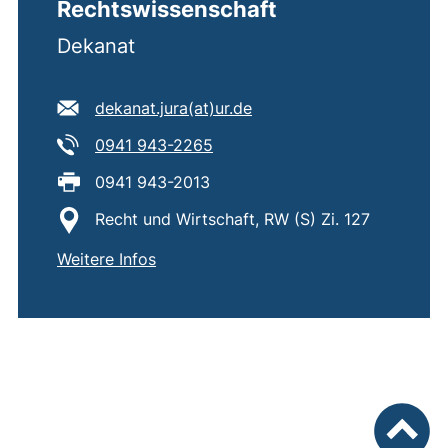
Rechtswissenschaft
Dekanat
E-Mail Adresse:
(öffnet Ihr E-Mail-Progr
dekanat.jura​(at)​ur.de
Tel:
(startet einen Telefonanruf, we
0941 943-2265
Fax:
0941 943-2013
Standort:
Recht und Wirtschaft, RW (S) Zi. 127
von
Dekanat Fakultät für Rechtswissensch
Weitere Infos