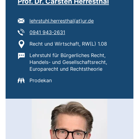
Prof. Dr. Carsten Herresthal
E-Mail Adresse:
(öffnet Ihr E-Mail
lehrstuhl.herresthal​(at)​ur.de
Tel:
(startet einen Telefonanruf, wen
0941 943-2631
Standort:
Recht und Wirtschaft, RW(L) 1.08
Wichtige Informationen:
Lehrstuhl für Bürgerliches Recht,
Handels- und Gesellschaftsrecht,
Europarecht und Rechtstheorie
Prodekan