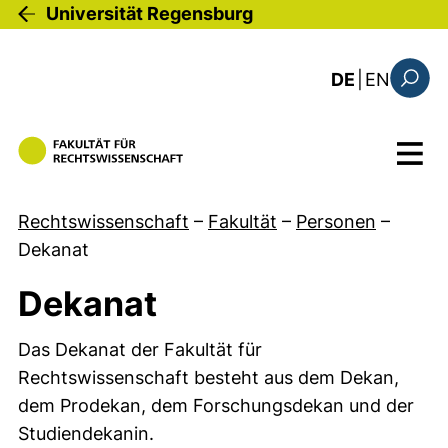
Direkt zum Inhalt
Universität Regensburg
: the c
DE
|
EN
Suchfo
Menü
Rechtswissenschaft
–
Fakultät
–
Personen
–
Dekanat
Dekanat
Das Dekanat der Fakultät für
Rechtswissenschaft besteht aus dem Dekan,
dem Prodekan, dem Forschungsdekan und der
Studiendekanin.