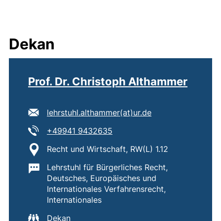
Dekan
Prof. Dr. Christoph Althammer
E-Mail Adresse:
(öffnet Ihr E-Mai
lehrstuhl.althammer​(at)​ur.de
Tel:
(startet einen Telefonanruf, 
+49941 9432635
Standort:
Recht und Wirtschaft, RW(L) 1.12
Wichtige Informationen:
Lehrstuhl für Bürgerliches Recht,
Deutsches, Europäisches und
Internationales Verfahrensrecht,
Internationales
Dekan