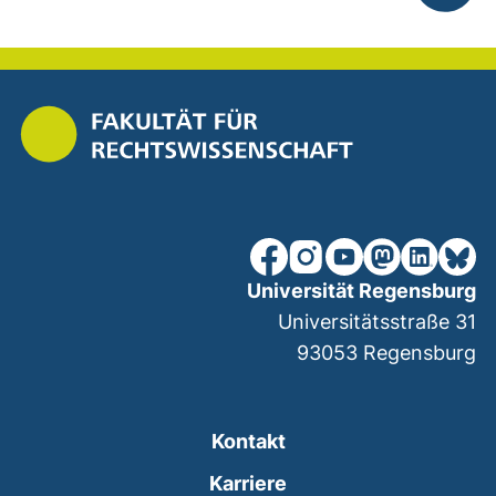
nach ob
unsere Facebook-Seite (ex
unsere Instagram-Seit
unsere YouTube-Se
unsere Mastod
unsere Lin
unsere
Universität Regensburg
Universitätsstraße 31
93053
Regensburg
Kontakt
Karriere