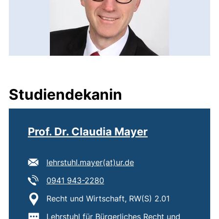
Studiendekanin
Prof. Dr. Claudia Mayer
E-Mail Adresse:
(öffnet Ihr E-Mail-Pro
lehrstuhl.mayer​(at)​ur.de
Tel:
(startet einen Telefonanruf, we
0941 943-2280
Standort:
Recht und Wirtschaft, RW(S) 2.01
Wichtige Informationen:
Lehrstuhl für Bürgerliches Recht und