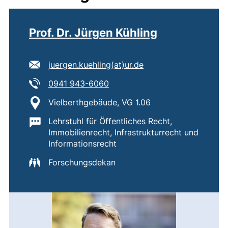
Prof. Dr. Jürgen Kühling
E-Mail Adresse:
(öffnet Ihr E-Mail-Pr
juergen.kuehling​(at)​ur.de
Tel:
(startet einen Telefonanruf, we
0941 943-6060
Standort:
Vielberthgebäude, VG 1.06
Wichtige Informationen:
Lehrstuhl für Öffentliches Recht,
Immobilienrecht, Infrastrukturrecht und
Informationsrecht
Forschungsdekan