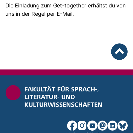
Die Einladung zum Get-together erhältst du von
uns in der Regel per E-Mail.
nach ob
unsere Facebook-Seite (ex
unsere Instagram-Seit
unsere YouTube-Se
unsere Mastod
unsere Lin
unsere