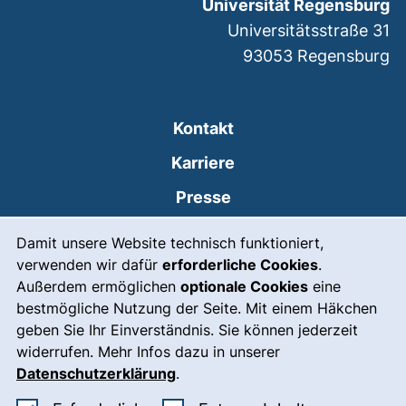
Universität Regensburg
Universitätsstraße 31
93053
Regensburg
Kontakt
Karriere
Presse
Cookie-Hinweis
(externer Link, öffnet
Intranet
Damit unsere Website technisch funktioniert,
verwenden wir dafür
erforderliche Cookies
.
Leichte Sprache
Außerdem ermöglichen
optionale Cookies
eine
Gebärdensprache
bestmögliche Nutzung der Seite. Mit einem Häkchen
geben Sie Ihr Einverständnis. Sie können jederzeit
(externer Link, öffnet
Notfall
widerrufen. Mehr Infos dazu in unserer
Impressum
Datenschutzerklärung
.
Barrierefreiheit