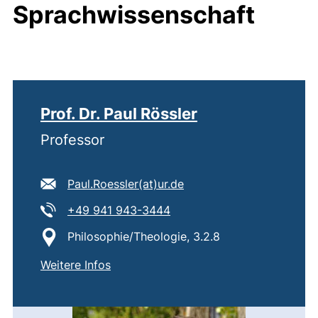
Sprachwissenschaft
Prof. Dr. Paul Rössler
Professor
E-Mail Adresse:
(öffnet Ihr E-Mail-Progr
Paul.Roessler​(at)​ur.de
Tel:
(startet einen Telefonanruf,
+49 941 943-3444
Standort:
Philosophie/Theologie, 3.2.8
von
Prof. Dr. Paul Rössler
Weitere Infos