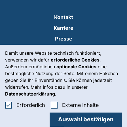
Kontakt
Karriere
Presse
Cookie-Hinweis
(externer Link, öffnet
Intranet
Damit unsere Website technisch funktioniert,
verwenden wir dafür
erforderliche Cookies
.
Leichte Sprache
Außerdem ermöglichen
optionale Cookies
eine
Gebärdensprache
bestmögliche Nutzung der Seite. Mit einem Häkchen
geben Sie Ihr Einverständnis. Sie können jederzeit
(externer Link, öffnet
Notfall
widerrufen. Mehr Infos dazu in unserer
Impressum
Datenschutzerklärung
.
Barrierefreiheit
Erforderliche Cookies akzeptieren
: Externe In
Erforderlich
Externe Inhalte
Datenschutz
Auswahl bestätigen
Cookie-Einstellungen