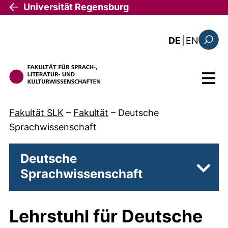
Direkt zum Inhalt
Universität Regensburg
: the c
DE
|
EN
Suchfo
Menü
Fakultät SLK
–
Fakultät
–
Deutsche
Sprachwissenschaft
Deutsche
Sprachwissenschaft
Unter
Lehrstuhl für Deutsche