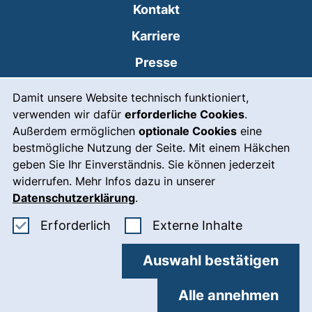
Kontakt
Karriere
Presse
Cookie-Hinweis
(externer Link, öffnet
Intranet
Damit unsere Website technisch funktioniert,
verwenden wir dafür
erforderliche Cookies
.
Leichte Sprache
Außerdem ermöglichen
optionale Cookies
eine
Gebärdensprache
bestmögliche Nutzung der Seite. Mit einem Häkchen
geben Sie Ihr Einverständnis. Sie können jederzeit
(externer Link, öffnet
Notfall
widerrufen. Mehr Infos dazu in unserer
Impressum
Datenschutzerklärung
.
Barrierefreiheit
Erforderliche Cookies akzeptieren
: Externe In
Erforderlich
Externe Inhalte
Datenschutz
Auswahl bestätigen
Cookie-Einstellungen
Alle annehmen