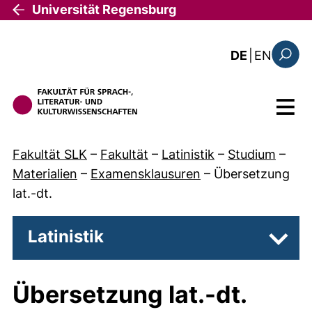
Direkt zum Inhalt
Universität Regensburg
: the c
DE
|
EN
Suchfo
Menü
Fakultät SLK
–
Fakultät
–
Latinistik
–
Studium
–
Materialien
–
Examensklausuren
–
Übersetzung
lat.-dt.
Latinistik
Unter
Übersetzung lat.-dt.