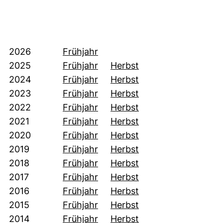
(öffnet neues Fenster). (nicht
2026
Frühjahr
(öffnet neues Fenster). (nicht
(öffnet neues Fenste
2025
Frühjahr
Herbst
(öffnet neues Fenster). (nicht
(öffnet neues Fenste
2024
Frühjahr
Herbst
(öffnet neues Fenster). (nicht
(öffnet neues Fenste
2023
Frühjahr
Herbst
(öffnet neues Fenster). (nicht
(öffnet neues Fenste
2022
Frühjahr
Herbst
(öffnet neues Fenster). (nicht
(öffnet neues Fenste
2021
Frühjahr
Herbst
(öffnet neues Fenster). (nicht
(öffnet neues Fenste
2020
Frühjahr
Herbst
(öffnet neues Fenster). (nicht
(öffnet neues Fenste
2019
Frühjahr
Herbst
(öffnet neues Fenster). (nicht
(öffnet neues Fenste
2018
Frühjahr
Herbst
(öffnet neues Fenster). (nicht
(öffnet neues Fenste
2017
Frühjahr
Herbst
(öffnet neues Fenster). (nicht
(öffnet neues Fenste
2016
Frühjahr
Herbst
(öffnet neues Fenster). (nicht
(öffnet neues Fenste
2015
Frühjahr
Herbst
(öffnet neues Fenster). (nicht
(öffnet neues Fenste
2014
Frühjahr
Herbst