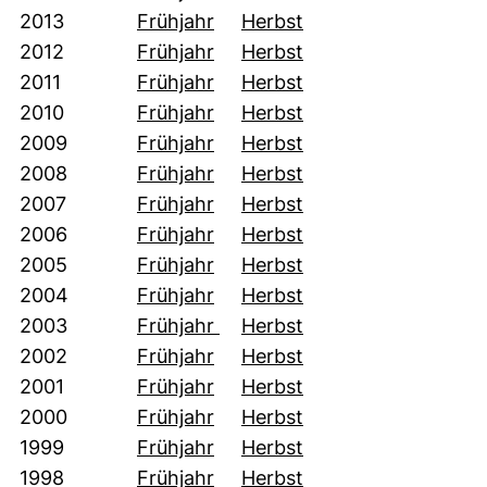
(öffnet neues Fenster). (nicht
(öffnet neues Fenste
2013
Frühjahr
Herbst
(öffnet neues Fenster). (nicht
(öffnet neues Fenste
2012
Frühjahr
Herbst
(öffnet neues Fenster). (nicht
(öffnet neues Fenste
2011
Frühjahr
Herbst
(öffnet neues Fenster). (nicht
(öffnet neues Fenste
2010
Frühjahr
Herbst
(öffnet neues Fenster). (nicht
(öffnet neues Fenste
2009
Frühjahr
Herbst
(öffnet neues Fenster). (nicht
(öffnet neues Fenste
2008
Frühjahr
Herbst
(öffnet neues Fenster). (nicht
(öffnet neues Fenste
2007
Frühjahr
Herbst
(öffnet neues Fenster). (nicht
(öffnet neues Fenste
2006
Frühjahr
Herbst
(öffnet neues Fenster). (nicht
(öffnet neues Fenste
2005
Frühjahr
Herbst
(öffnet neues Fenster). (nicht
(öffnet neues Fenste
2004
Frühjahr
Herbst
(öffnet neues Fenster). (nicht
(öffnet neues Fenste
2003
Frühjahr
Herbst
(öffnet neues Fenster). (nicht
(öffnet neues Fenste
2002
Frühjahr
Herbst
(öffnet neues Fenster). (nicht
(öffnet neues Fenste
2001
Frühjahr
Herbst
(öffnet neues Fenster). (nicht
(öffnet neues Fenste
2000
Frühjahr
Herbst
(öffnet neues Fenster). (nicht
(öffnet neues Fenste
1999
Frühjahr
Herbst
(öffnet neues Fenster). (nicht
(öffnet neues Fenste
1998
Frühjahr
Herbst