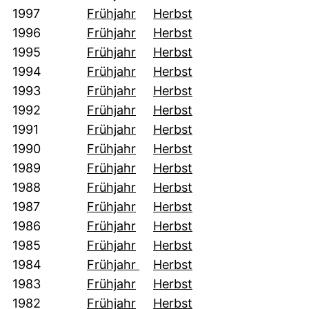
(öffnet neues Fenster). (nicht
(öffnet neues Fenste
1997
Frühjahr
Herbst
(öffnet neues Fenster). (nicht
(öffnet neues Fenste
1996
Frühjahr
Herbst
(öffnet neues Fenster). (nicht
(öffnet neues Fenste
1995
Frühjahr
Herbst
(öffnet neues Fenster). (nicht
(öffnet neues Fenste
1994
Frühjahr
Herbst
(öffnet neues Fenster). (nicht
(öffnet neues Fenste
1993
Frühjahr
Herbst
(öffnet neues Fenster). (nicht
(öffnet neues Fenste
1992
Frühjahr
Herbst
(öffnet neues Fenster). (nicht
(öffnet neues Fenste
1991
Frühjahr
Herbst
(öffnet neues Fenster). (nicht
(öffnet neues Fenste
1990
Frühjahr
Herbst
(öffnet neues Fenster). (nicht
(öffnet neues Fenste
1989
Frühjahr
Herbst
(öffnet neues Fenster). (nicht
(öffnet neues Fenste
1988
Frühjahr
Herbst
(öffnet neues Fenster). (nicht
(öffnet neues Fenste
1987
Frühjahr
Herbst
(öffnet neues Fenster). (nicht
(öffnet neues Fenste
1986
Frühjahr
Herbst
(öffnet neues Fenster). (nicht
(öffnet neues Fenste
1985
Frühjahr
Herbst
(öffnet neues Fenster). (nicht
(öffnet neues Fenste
1984
Frühjahr
Herbst
(öffnet neues Fenster). (nicht
(öffnet neues Fenste
1983
Frühjahr
Herbst
(öffnet neues Fenster). (nicht
(öffnet neues Fenste
1982
Frühjahr
Herbst