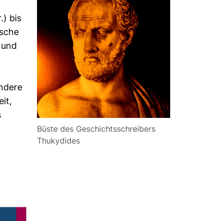
.
.) bis
ische
 und
ondere
it,
s
Büste des Geschichtsschreibers
Thukydides