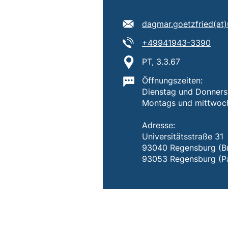
E-Mail Adresse:
dagmar.goetzfried​(at)​
Tel:
(sta
+49941943-3390
Standort:
PT, 3.3.67
Wichtige Informatione
Öffnungszeiten:
Dienstag und Donners
Montags und mittwochs
Adresse:
Universitätsstraße 31
93040 Regensburg (Br
93053 Regensburg (P