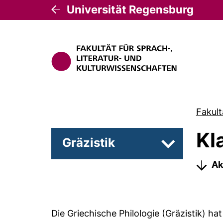
Universität Regensburg
Fakult
Kl
Gräzistik
Unterseiten 
Ak
Die Griechische Philologie (Gräzistik) ha