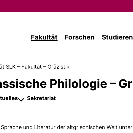
Direkt zum Inhalt
Fakultät
Forschen
Studieren
ät SLK
–
Fakultät
–
Gräzistik
assische Philologie – G
von Aktuelles
tuelles
Sekretariat
t Sprache und Literatur der altgriechischen Welt unter