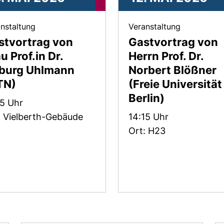
, 06. Mai 2026 .
, 12. Mai 20
nstaltung
Veranstaltung
stvortrag von
Gastvortrag von
u Prof.in Dr.
Herrn Prof. Dr.
burg Uhlmann
Norbert Blößner
TN)
(Freie Universität
Berlin)
:
15 Uhr
Zeit:
: Vielberth-Gebäude
14:15 Uhr
Ort: H23