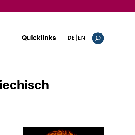
Quicklinks
: the current page i
DE
|
EN
Suchformular
riechisch