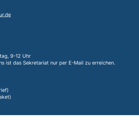
(öffnet Ihr E-Mail-Programm)
ur.de
rtet einen Telefonanruf, wenn Ihr Gerät dies zulässt)
n:
tag, 9-12 Uhr
 ist das Sekretariat nur per E-Mail zu erreichen.
ief)
aket)