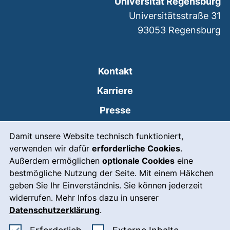
Universität Regensburg
Universitätsstraße 31
93053
Regensburg
Kontakt
Karriere
Presse
Cookie-Hinweis
(externer Link, öffnet
Intranet
Damit unsere Website technisch funktioniert,
verwenden wir dafür
erforderliche Cookies
.
Leichte Sprache
Außerdem ermöglichen
optionale Cookies
eine
Gebärdensprache
bestmögliche Nutzung der Seite. Mit einem Häkchen
geben Sie Ihr Einverständnis. Sie können jederzeit
(externer Link, öffnet
Notfall
widerrufen. Mehr Infos dazu in unserer
Impressum
Datenschutzerklärung
.
Barrierefreiheit
Erforderliche Cookies akzeptieren
: Externe In