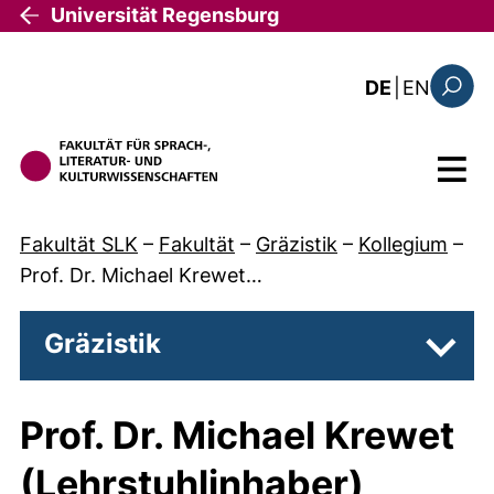
Direkt zum Inhalt
Universität Regensburg
: the c
DE
|
EN
Suchfo
Menü
Fakultät SLK
–
Fakultät
–
Gräzistik
–
Kollegium
–
Prof. Dr. Michael Krewet…
Gräzistik
Unter
Prof. Dr. Michael Krewet
(Lehrstuhlinhaber)