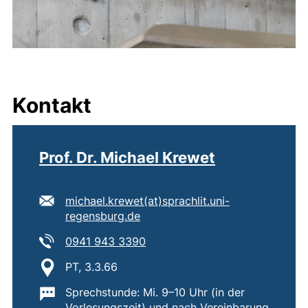
Kontakt
Prof. Dr. Michael Krewet
E-Mail Adresse:
michael.krewet​(at)​sprachlit.uni-
(öffnet Ihr E-Mail-Programm)
regensburg.de
Tel:
(startet einen Telefonanruf, wen
0941 943 3390
Standort:
PT, 3.3.66
Wichtige Informationen:
Sprechstunde: Mi. 9–10 Uhr (in der
Vorlesungszeit) und nach Vereinbarung