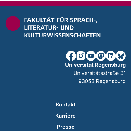
unsere Facebook-Seite (ex
unsere Instagram-Seit
unsere YouTube-Se
unsere Mastod
unsere Lin
unsere
Universität Regensburg
Universitätsstraße 31
93053
Regensburg
Kontakt
Karriere
Presse