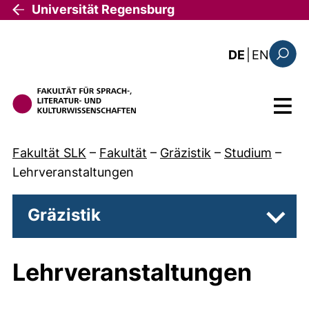
Direkt zum Inhalt
Universität Regensburg
: the c
DE
|
EN
Suchfo
Menü
Fakultät SLK
–
Fakultät
–
Gräzistik
–
Studium
–
Lehrveranstaltungen
Gräzistik
Unter
Lehrveranstaltungen