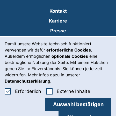
Kontakt
Karriere
Presse
Cookie-Hinweis
(externer Link, öffne
Intranet
Damit unsere Website technisch funktioniert,
verwenden wir dafür
erforderliche Cookies
.
Leichte Sprache
Außerdem ermöglichen
optionale Cookies
eine
Gebärdensprache
bestmögliche Nutzung der Seite. Mit einem Häkchen
geben Sie Ihr Einverständnis. Sie können jederzeit
(externer Link, öffnet
Notfall
widerrufen. Mehr Infos dazu in unserer
Impressum
Datenschutzerklärung
.
Barrierefreiheit
Erforderliche Cookies akzeptieren
: Externe In
Erforderlich
Externe Inhalte
Datenschutz
Auswahl bestätigen
Cookie-Einstellungen