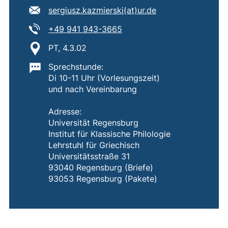
E-Mail Adresse:
sergiusz.kazmierski​(at)​ur.de
(öffnet Ihr E-Mail-Programm)
Tel:
(startet einen Telefonanruf,
+49 941 943-3665
Standort:
PT, 4.3.02
Wichtige Informationen:
Sprechstunde:
Di 10-11 Uhr (Vorlesungszeit)
und nach Vereinbarung
Adresse:
Universität Regensburg
Institut für Klassische Philologie
Lehrstuhl für Griechisch
Universitätsstraße 31
93040 Regensburg (Briefe)
93053 Regensburg (Pakete)