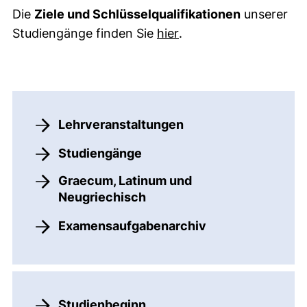
Die
Ziele und Schlüsselqualifikationen
unserer
(öffnet neues Fenster).
Studiengänge finden Sie
hier
.
Lehrveranstaltungen
Studiengänge
Graecum, Latinum und
Neugriechisch
Examensaufgabenarchiv
Studienbeginn