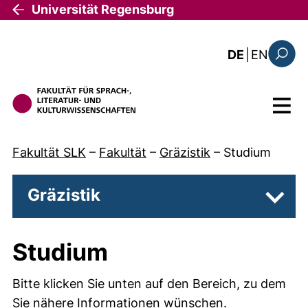
Direkt zum Inhalt
Universität Regensburg
: the c
DE
|
EN
Suchfo
Menü
Fakultät SLK
–
Fakultät
–
Gräzistik
–
Studium
Gräzistik
Unter
Studium
Bitte klicken Sie unten auf den Bereich, zu dem
Sie nähere Informationen wünschen.