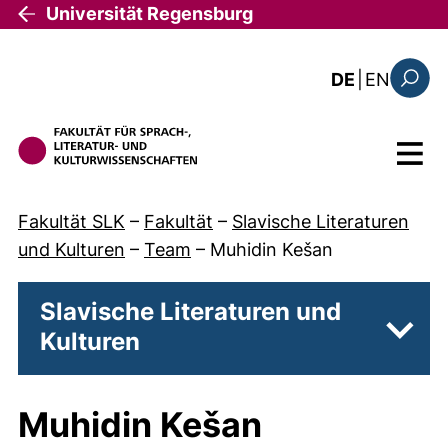
Direkt zum Inhalt
Universität Regensburg
: the c
DE
|
EN
Suchfo
Menü
Fakultät SLK
–
Fakultät
–
Slavische Literaturen
und Kulturen
–
Team
–
Muhidin Kešan
Slavische Literaturen und
Kulturen
Unter
Muhidin Kešan