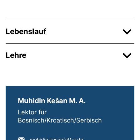
Lebenslauf
Lehre
Muhidin Kešan M. A.
Lektor für
Bosnisch/Kroatisch/Serbisch
E-Mail Adresse:
(öffnet Ihr E-Mail-Prog
muhidin.kesan​(at)​ur.de