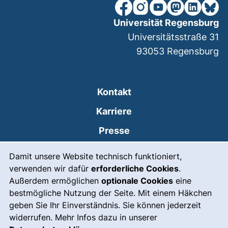
unsere Facebook-Seite (ex
unsere Instagram-Seit
unsere YouTube-Se
unsere Mastod
unsere Lin
unsere
Universität Regensburg
Universitätsstraße 31
93053
Regensburg
Kontakt
Karriere
Presse
Cookie-Hinweis
(externer Link, öffnet
Intranet
Damit unsere Website technisch funktioniert,
verwenden wir dafür
erforderliche Cookies
.
Leichte Sprache
Außerdem ermöglichen
optionale Cookies
eine
Gebärdensprache
bestmögliche Nutzung der Seite. Mit einem Häkchen
geben Sie Ihr Einverständnis. Sie können jederzeit
(externer Link, öffnet
Notfall
widerrufen. Mehr Infos dazu in unserer
Impressum