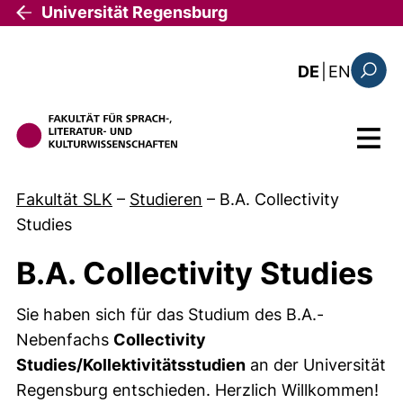
Direkt zum Inhalt
Universität Regensburg
: the c
DE
|
EN
Suchfo
Menü
Fakultät SLK
–
Studieren
–
B.A. Collectivity
Studies
B.A. Collectivity Studies
Sie haben sich für das Studium des B.A.-
Nebenfachs
Collectivity
Studies/Kollektivitätsstudien
an der Universität
Regensburg entschieden. Herzlich Willkommen!