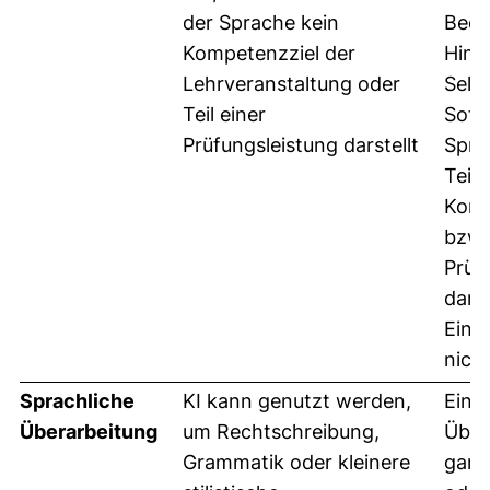
der Sprache kein
Bede
Kompetenzziel der
Hinbl
Lehrveranstaltung oder
Selbs
Teil einer
Sofe
Prüfungsleistung darstellt
Spra
Teil 
Komp
bzw.
Prüf
darst
Eins
nicht
Sprachliche
KI kann genutzt werden,
Eine
Überarbeitung
um Rechtschreibung,
Über
Grammatik oder kleinere
ganz