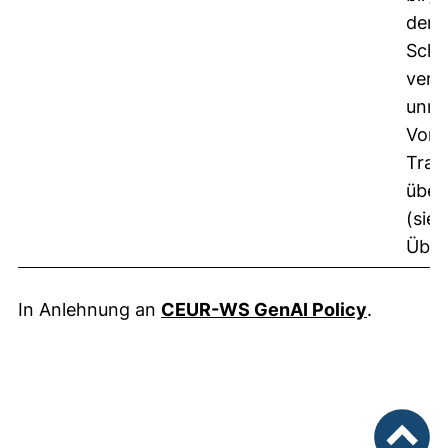
den 
Schre
verl
unref
Vorur
Trai
übe
(sie
Über
(externer
In Anlehnung an
CEUR-WS GenAI Policy
.