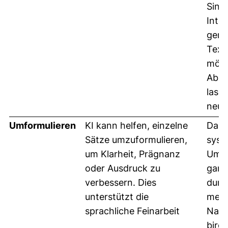
Sinn
Inter
gene
Text
mögl
Abbi
lasse
neu e
Umformulieren
KI kann helfen, einzelne
Das
Sätze umzuformulieren,
syst
um Klarheit, Prägnanz
Umfo
oder Ausdruck zu
ganz
verbessern. Dies
durc
unterstützt die
mens
sprachliche Feinarbeit
Nach
birgt