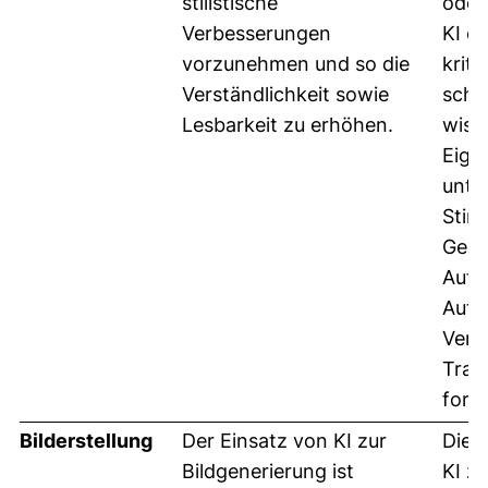
stilistische
oder
Verbesserungen
KI o
vorzunehmen und so die
krit
Verständlichkeit sowie
schw
Lesbarkeit zu erhöhen.
wiss
Eige
unte
Stim
Geda
Auto
Auto
Verz
Trai
fort
Bilderstellung
Der Einsatz von KI zur
Die 
Bildgenerierung ist
KI zu