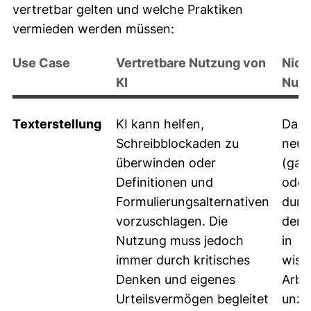
vertretbar gelten und welche Praktiken
vermieden werden müssen:
Use Case
Vertretbare Nutzung von
Nich
KI
Nutz
Texterstellung
KI kann helfen,
Das 
Schreibblockaden zu
neue
überwinden oder
(gan
Definitionen und
oder 
Formulierungsalternativen
durc
vorzuschlagen. Die
dere
Nutzung muss jedoch
in
immer durch kritisches
wiss
Denken und eigenes
Arbei
Urteilsvermögen begleitet
unzu