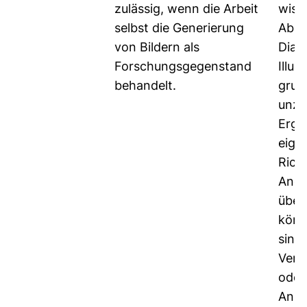
zulässig, wenn die Arbeit
wiss
selbst die Generierung
Abbi
von Bildern als
Diag
Forschungsgegenstand
Illus
behandelt.
grun
unzul
Erge
eige
Rich
Ange
über
könn
sind
Verä
oder
Anpa