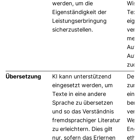
werden, um die
Wiss
Eigenständigkeit der
Text
Leistungserbringung
eige
sicherzustellen.
verf
mens
Auto
Auto
zuor
Übersetzung
KI kann unterstützend
Der 
eingesetzt werden, um
zur 
Texte in eine andere
eine
Sprache zu übersetzen
berei
und so das Verständnis
verö
fremdsprachiger Literatur
Werk
zu erleichtern. Dies gilt
Engl
nur, sofern das Erlernen
ethi