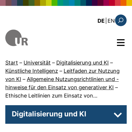
Direkt zum Inhalt
: this 
DE
|
EN
Suchfo
Menü
Start
–
Universität
–
Digitalisierung und KI
–
Künstliche Intelligenz
–
Leitfaden zur Nutzung
von KI
–
Allgemeine Nutzungsrichtlinien und -
hinweise für den Einsatz von generativer KI
–
Ethische Leitlinien zum Einsatz von…
Digitalisierung und KI
Unter