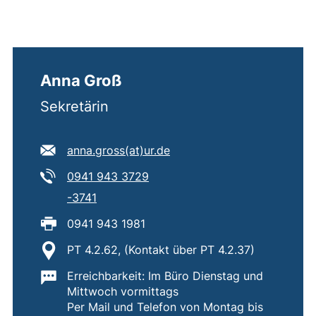
Anna Groß
Sekretärin
E-Mail Adresse:
(öffnet Ihr E-Mail-Program
anna.gross​(at)​ur.de
Tel:
(startet einen Telefonanruf, wen
0941 943 3729
Tel:
(startet einen Telefonanruf, wenn Ihr Gerä
-3741
Fax:
0941 943 1981
Standort:
PT 4.2.62, (Kontakt über PT 4.2.37)
Wichtige Informationen:
Erreichbarkeit: Im Büro Dienstag und
Mittwoch vormittags
Per Mail und Telefon von Montag bis