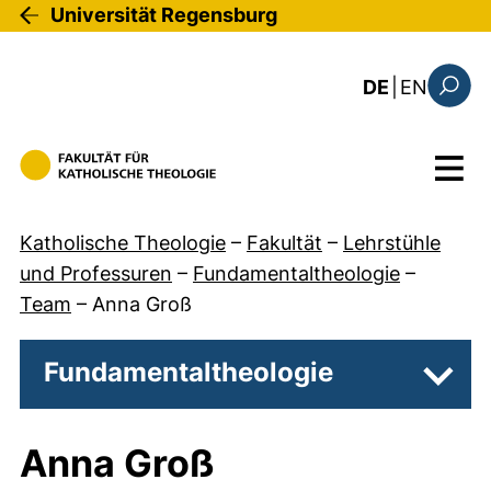
Direkt zum Inhalt
Universität Regensburg
: this 
DE
|
EN
Suchfo
Menü
Katholische Theologie
–
Fakultät
–
Lehrstühle
und Professuren
–
Fundamentaltheologie
–
Team
–
Anna Groß
Fundamentaltheologie
Unter
Anna Groß