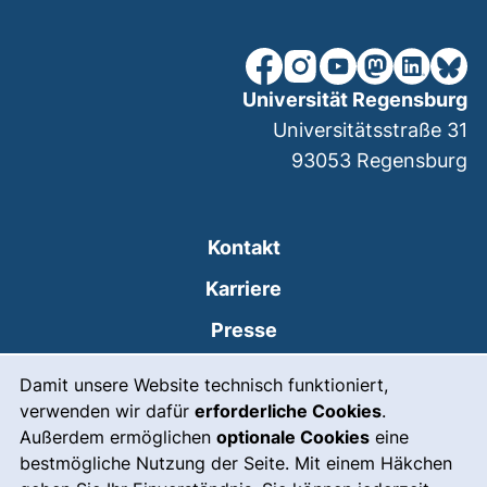
unsere Facebook-Seite (ex
unsere Instagram-Seit
unsere YouTube-Se
unsere Mastod
unsere Lin
unsere
Universität Regensburg
Universitätsstraße 31
93053
Regensburg
Kontakt
Karriere
Presse
Cookie-Hinweis
(externer Link, öffnet
Intranet
Damit unsere Website technisch funktioniert,
verwenden wir dafür
erforderliche Cookies
.
Leichte Sprache
Außerdem ermöglichen
optionale Cookies
eine
Gebärdensprache
bestmögliche Nutzung der Seite. Mit einem Häkchen