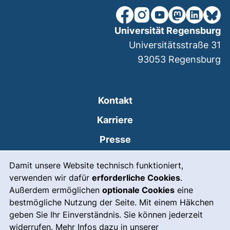
unsere Facebook-Seite (ex
unsere Instagram-Seit
unsere YouTube-Se
unsere Mastod
unsere Lin
unsere
Universität Regensburg
Universitätsstraße 31
93053
Regensburg
Kontakt
Karriere
Presse
Cookie-Hinweis
(externer Link, öffnet
Intranet
Damit unsere Website technisch funktioniert,
verwenden wir dafür
erforderliche Cookies
.
Leichte Sprache
Außerdem ermöglichen
optionale Cookies
eine
Gebärdensprache
bestmögliche Nutzung der Seite. Mit einem Häkchen
geben Sie Ihr Einverständnis. Sie können jederzeit
(externer Link, öffnet
Notfall
widerrufen. Mehr Infos dazu in unserer