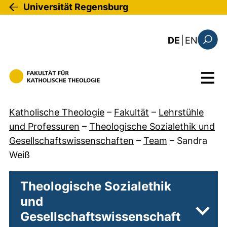
Direkt zum Inhalt
Universität Regensburg
: the c
DE
|
EN
Suchfo
Menü
Katholische Theologie
–
Fakultät
–
Lehrstühle
und Professuren
–
Theologische Sozialethik und
Gesellschaftswissenschaften
–
Team
–
Sandra
Weiß
Theologische Sozialethik
und
Gesellschaftswissenschaft
Unter