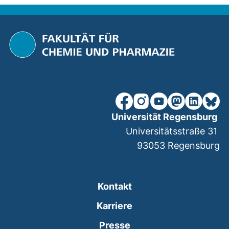
unsere Facebook-Seite (ex
unsere Instagram-Seit
unsere YouTube-Se
unsere Mastod
unsere Lin
unsere
Universität Regensburg
Universitätsstraße 31
93053
Regensburg
Kontakt
Karriere
Presse