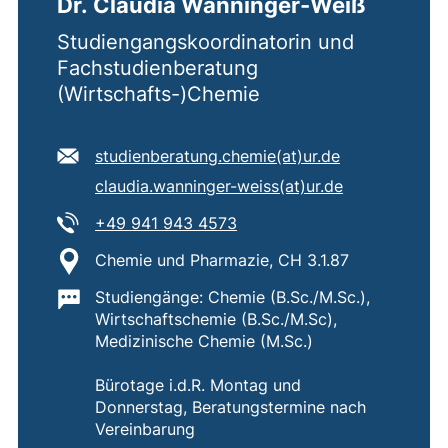
Dr. Claudia Wanninger-Weiß
Studiengangskoordinatorin und
Fachstudienberatung
(Wirtschafts-)Chemie
E-Mail Adresse:
studienberatung.chemie​(at)​ur.de
(öffnet Ihr E-Mail-Programm)
Sekundäre E-Mail Adresse:
claudia.wanninger-weiss​(at)​ur.de
(öffnet Ihr E-Mail-Programm)
Tel:
(startet einen Telefonanruf,
+49 941 943 4573
Standort:
Chemie und Pharmazie, CH 3.1.87
Wichtige Informationen:
Studiengänge: Chemie (B.Sc./M.Sc.),
Wirtschaftschemie (B.Sc./M.Sc),
Medizinische Chemie (M.Sc.)
Bürotage i.d.R. Montag und
Donnerstag, Beratungstermine nach
Vereinbarung