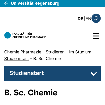
Direkt zum Inhalt
Universität Regensburg
: this 
DE
|
EN
Suchfo
Menü
Chemie Pharmazie
–
Studieren
–
Im Studium
–
Studienstart
–
B. Sc. Chemie
Studienstart
Unter
B. Sc. Chemie