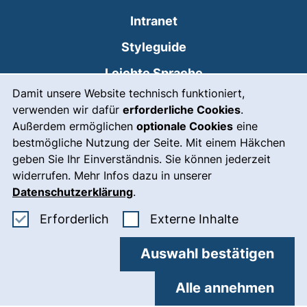
(externer Link, öffne
Intranet
Styleguide
Leichte Sprache
Cookie-Hinweis
Damit unsere Website technisch funktioniert,
Gebärdensprache
verwenden wir dafür
erforderliche Cookies
.
(externer Link, öffnet
Notfall
Außerdem ermöglichen
optionale Cookies
eine
bestmögliche Nutzung der Seite. Mit einem Häkchen
Impressum
geben Sie Ihr Einverständnis. Sie können jederzeit
widerrufen. Mehr Infos dazu in unserer
Barrierefreiheit
Datenschutzerklärung
.
Datenschutz
Erforderliche Cookies akzeptieren
: Externe In
Erforderlich
Externe Inhalte
Cookie-Einstellungen
Auswahl bestätigen
07.8.2026 13:18
Alle annehmen