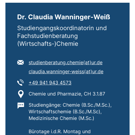
Dr. Claudia Wanninger-Weiß
Studiengangskoordinatorin und
Fachstudienberatung
(Wirtschafts-)Chemie
E-Mail Adresse:
studienberatung.chemie​(at)​ur.de
(öffnet Ihr E-Mail-Programm)
Sekundäre E-Mail Adresse:
claudia.wanninger-weiss​(at)​ur.de
(öffnet Ihr E-Mail-Programm)
Tel:
(startet einen Telefonanruf,
+49 941 943 4573
Standort:
Chemie und Pharmazie, CH 3.1.87
Wichtige Informationen:
Studiengänge: Chemie (B.Sc./M.Sc.),
Wirtschaftschemie (B.Sc./M.Sc),
Medizinische Chemie (M.Sc.)
Bürotage i.d.R. Montag und