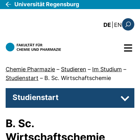
Direkt zum Inhalt
Universität Regensburg
: this 
DE
|
EN
Suchfo
Menü
Chemie Pharmazie
–
Studieren
–
Im Studium
–
Studienstart
–
B. Sc. Wirtschaftschemie
Studienstart
Unter
B. Sc.
Wirtschaftschemie