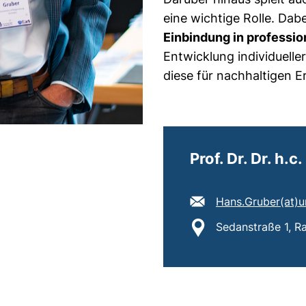
eine wichtige Rolle. Dabe
Einbindung in professi
Entwicklung individuelle
diese für nachhaltigen Er
Prof. Dr. Dr. h.
E-Mail Adresse:
Hans.Gruber​(at)​u
Standort:
Sedanstraße 1, 