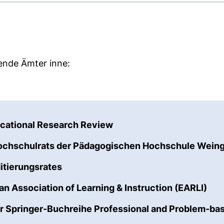
ende Ämter inne:
(externer Link, öffnet ne
ucational Research Review
ochschulrats der Pädagogischen Hochschule Wein
(externer Link, öffnet neues Fenster)
itierungsrates
(ext
an Association of Learning & Instruction (EARLI)
 Springer-Buchreihe Professional and Problem-ba