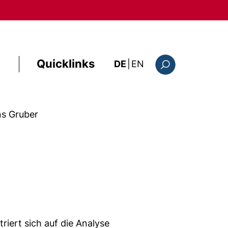
Quicklinks
: the current page i
DE
|
EN
Suchformular
ans Gruber
iert sich auf die Analyse