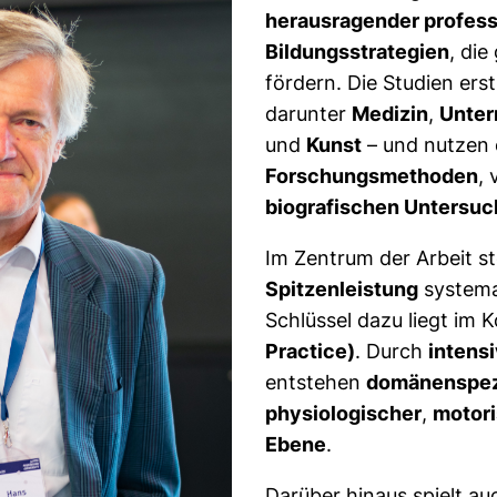
herausragender profess
Bildungsstrategien
, di
fördern. Die Studien erst
darunter
Medizin
,
Unte
und
Kunst
– und nutzen e
Forschungsmethoden
,
biografischen Untersu
Im Zentrum der Arbeit s
Spitzenleistung
systema
Schlüssel dazu liegt im 
Practice)
. Durch
intens
entstehen
domänenspez
physiologischer
,
motor
Ebene
.
Darüber hinaus spielt au