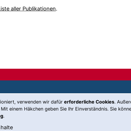
(öffnet neues Fenster). (nicht 
Liste aller Publikationen
.
ioniert, verwenden wir dafür
erforderliche Cookies
. Auße
Leichte Sprache
Impressum
 Mit einem Häkchen geben Sie Ihr Einverständnis. Sie könne
Gebärdensprache
Barrierefreiheit
ng
.
(externer Link, öffnet neues Fenste
Notfall
Datenschutz
okies akzeptieren
: Externe Inhalte / Cookies akzeptieren
nhalte