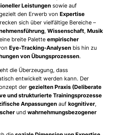
ioneller Leistungen
sowie auf
e gezielt den Erwerb von
Expertise
recken sich über vielfältige Bereiche –
rnehmensführung
,
Wissenschaft
,
Musik
ine breite Palette
empirischer
 von
Eye-Tracking-Analysen
bis hin zu
chungen von Übungsprozessen
.
teht die Überzeugung, dass
tisch entwickelt werden kann. Der
Konzept der
gezielten Praxis (Deliberate
ive und strukturierte Trainingsprozesse
ifische Anpassungen
auf
kognitiver
,
ischer
und
wahrnehmungsbezogener
ch die
soziale Dimension von Expertise