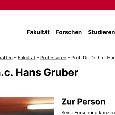
Direkt zum Inhalt
Fakultät
Forschen
Studieren
haften
–
Fakultät
–
Professuren
–
Prof. Dr. Dr. h.c. H
 h.c. Hans Gruber
Zur Person
Seine Forschung konzentr