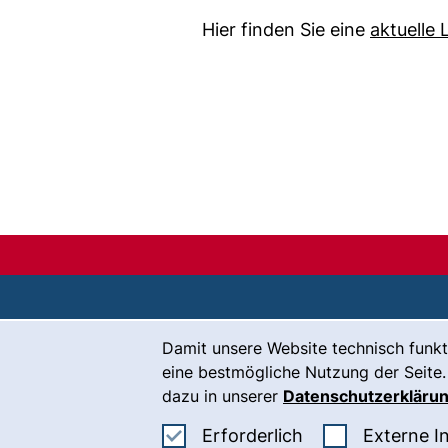
Hier finden Sie eine
aktuelle 
Cookie-Hinweis
Damit unsere Website technisch funkt
Kontakt
eine bestmögliche Nutzung der Seite.
Karriere
dazu in unserer
Datenschutzerkläru
Presse
Erforderliche Co
Erforderlich
Externe I