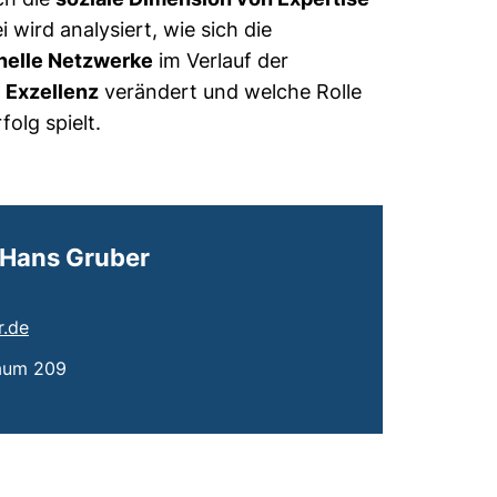
i wird analysiert, wie sich die
onelle Netzwerke
im Verlauf der
r
Exzellenz
verändert und welche Rolle
folg spielt.
c. Hans Gruber
(öffnet Ihr E-Mail-Programm)
r.de
Raum 209