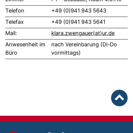
Telefon
+49 (0)941 943 5643
Telefax
+49 (0)941 943 5641
(öffnet
Mail:
klara.zwengauer​(at)​ur.de
Anwesenheit im
nach Vereinbarung (Di-Do
Büro
vormittags)
nach ob