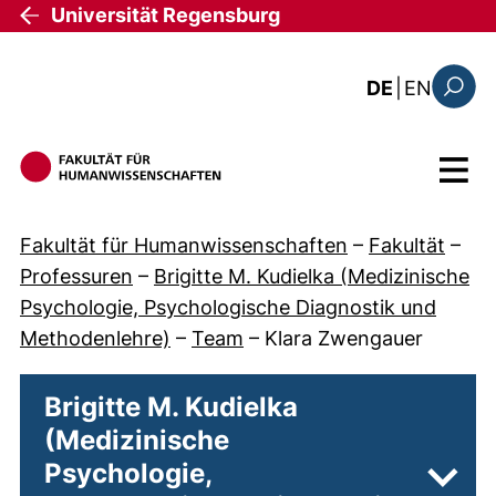
Direkt zum Inhalt
Universität Regensburg
: the c
DE
|
EN
Suchfo
Menü
Fakultät für Humanwissenschaften
–
Fakultät
–
Professuren
–
Brigitte M. Kudielka (Medizinische
Psychologie, Psychologische Diagnostik und
Methodenlehre)
–
Team
–
Klara Zwengauer
Brigitte M. Kudielka
(Medizinische
Psychologie,
Unter