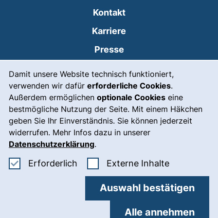
Kontakt
Karriere
Presse
Cookie-Hinweis
(externer Link, öffnet
Intranet
Damit unsere Website technisch funktioniert,
verwenden wir dafür
erforderliche Cookies
.
Leichte Sprache
Außerdem ermöglichen
optionale Cookies
eine
Gebärdensprache
bestmögliche Nutzung der Seite. Mit einem Häkchen
geben Sie Ihr Einverständnis. Sie können jederzeit
(externer Link, öffnet
Notfall
widerrufen. Mehr Infos dazu in unserer
Impressum
Datenschutzerklärung
.
Barrierefreiheit
Erforderliche Cookies akzeptieren
: Externe In
Erforderlich
Externe Inhalte
Datenschutz
Auswahl bestätigen
Cookie-Einstellungen
Alle annehmen