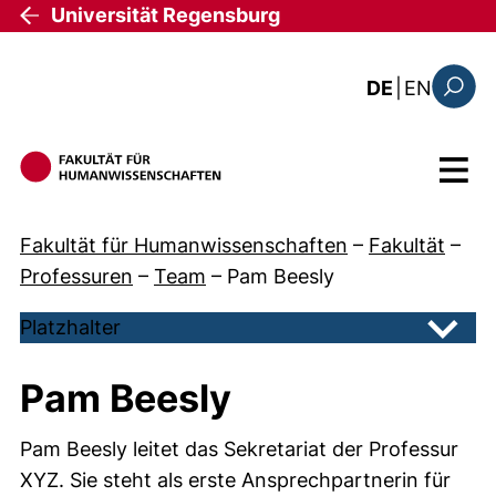
Direkt zum Inhalt
Universität Regensburg
: the c
DE
|
EN
Suchfo
Menü
Fakultät für Humanwissenschaften
–
Fakultät
–
Professuren
–
Team
–
Pam Beesly
Platzhalter
Unter
Pam Beesly
Pam Beesly leitet das Sekretariat der Professur
XYZ. Sie steht als erste Ansprechpartnerin für