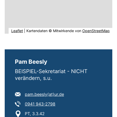
(externer Link, öffnet neues Fenster).
(ext
Leaflet
|
Kartendaten © Mitwirkende von
OpenStreetMap
Pam Beesly
BEISPIEL-Sekretariat - NICHT
verändern, s.u.
E-Mail Adresse:
(öffnet Ihr E-Mail-Progra
pam.beesly​(at)​ur.de
Tel:
(startet einen Telefonanruf, wen
0941 943-2798
Standort:
PT, 3.3.42