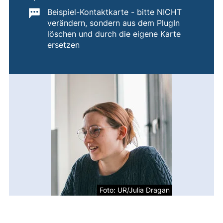
Wichtige Informationen:
Beispiel-Kontaktkarte - bitte NICHT
verändern, sondern aus dem PlugIn
löschen und durch die eigene Karte
ersetzen
Foto: UR/Julia Dragan