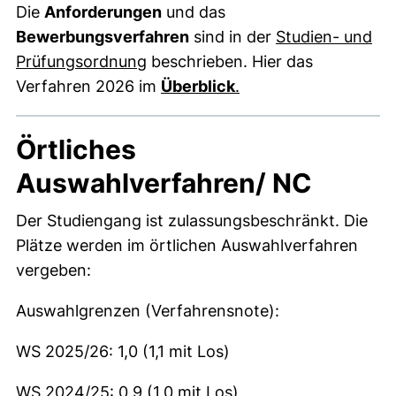
Die
Anforderungen
und das
Bewerbungsverfahren
sind in der
Studien- und
(externer Link, öffnet neues Fens
Prüfungsordnung
beschrieben. Hier das
(öffnet neues Fenster
Verfahren 2026 im
Überblick
.
Örtliches
Auswahlverfahren/ NC
Der Studiengang ist zulassungsbeschränkt. Die
Plätze werden im örtlichen Auswahlverfahren
vergeben:
Auswahlgrenzen (Verfahrensnote):
WS 2025/26: 1,0 (1,1 mit Los)
WS 2024/25: 0,9 (1,0 mit Los)