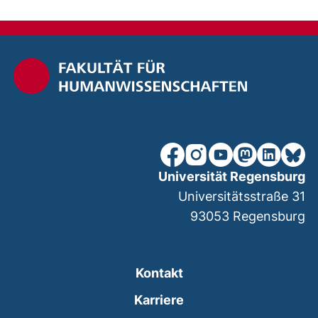
nach ob
unsere Facebook-Seite (ex
unsere Instagram-Seit
unsere YouTube-Se
unsere Mastod
unsere Lin
unsere
Universität Regensburg
Universitätsstraße 31
93053
Regensburg
Kontakt
Karriere