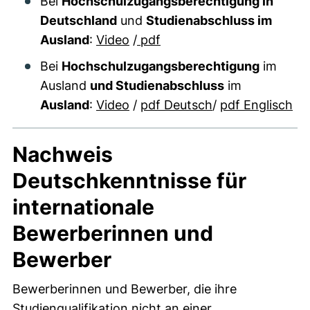
Bei
Hochschulzugangsberechtigung in
Deutschland
und
Studienabschluss im
Ausland
:
Video
/
pdf
Bei
Hochschulzugangsberechtigung
im
Ausland
und Studienabschluss
im
Ausland
:
Video
/
pdf Deutsch
/
pdf Englisch
Nachweis
Deutschkenntnisse für
internationale
Bewerberinnen und
Bewerber
Bewerberinnen und Bewerber, die ihre
Studienqualifikation nicht an einer