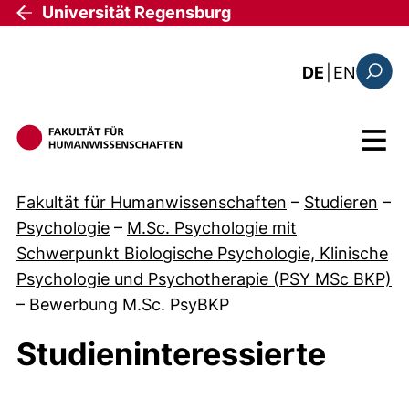
Direkt zum Inhalt
Universität Regensburg
: the c
DE
|
EN
Suchfo
Menü
Fakultät für Humanwissenschaften
–
Studieren
–
Psychologie
–
M.Sc. Psychologie mit
Schwerpunkt Biologische Psychologie, Klinische
Psychologie und Psychotherapie (PSY MSc BKP)
–
Bewerbung M.Sc. PsyBKP
Studieninteressierte