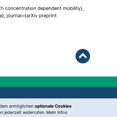
ith concentration dependent mobility},
, journal={arXiv preprint
nach oben
unsere Facebook-Seite (externer Lin
unsere Instagram-Seite (externe
unsere YouTube-Seite (exter
unsere Mastodon-Seite (
unsere LinkedIn-Seit
unsere Bluesky-S
rdem ermöglichen
optionale Cookies
n jederzeit widerrufen. Mehr Infos