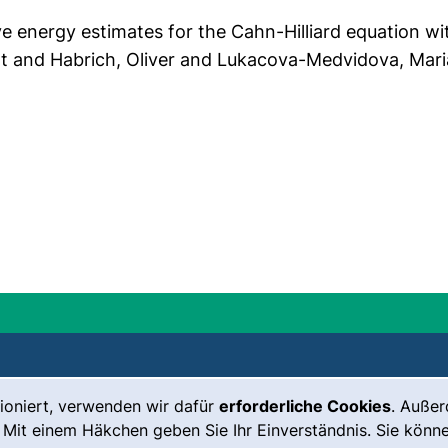
ive energy estimates for the Cahn-Hilliard equation w
 and Habrich, Oliver and Lukacova-Medvidova, Maria}
ioniert, verwenden wir dafür
erforderliche Cookies
. Auße
Leichte Sprache
Impressum
 Mit einem Häkchen geben Sie Ihr Einverständnis. Sie könne
Gebärdensprache
Barrierefreiheit