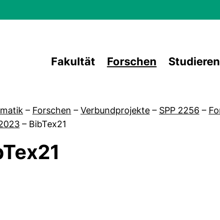
Direkt zum Inhalt
Fakultät
Forschen
Studieren
matik
–
Forschen
–
Verbundprojekte
–
SPP 2256
–
Fo
2023
–
BibTex21
bTex21
von Über uns