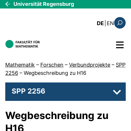
Direkt zum Inhalt
Universität Regensburg
: this 
DE
|
EN
Suchfo
Menü
Mathematik
–
Forschen
–
Verbundprojekte
–
SPP
2256
–
Wegbeschreibung zu H16
SPP 2256
Unter
Wegbeschreibung zu
H16