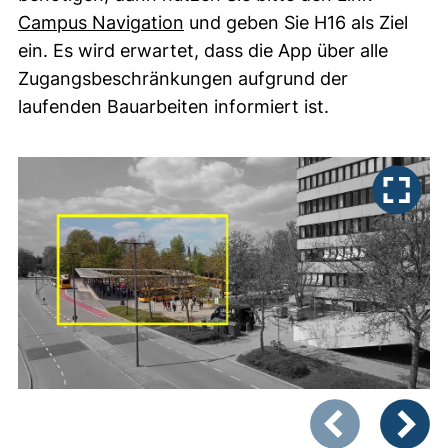
(externer Link, öffnet neues Fe
Campus Navigation
und geben Sie H16 als Ziel
ein. Es wird erwartet, dass die App über alle
Zugangsbeschränkungen aufgrund der
laufenden Bauarbeiten informiert ist.
Zeigt Folie 1 von