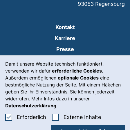
93053
Regensburg
Kontakt
Karriere
Presse
Cookie-Hinweis
(externer Link, öffnet
Intranet
Damit unsere Website technisch funktioniert,
verwenden wir dafür
erforderliche Cookies
.
Leichte Sprache
Außerdem ermöglichen
optionale Cookies
eine
Gebärdensprache
bestmögliche Nutzung der Seite. Mit einem Häkchen
geben Sie Ihr Einverständnis. Sie können jederzeit
(externer Link, öffnet
Notfall
widerrufen. Mehr Infos dazu in unserer
Impressum
Datenschutzerklärung
.
Barrierefreiheit
Erforderliche Cookies akzeptieren
: Externe In
Erforderlich
Externe Inhalte
Datenschutz