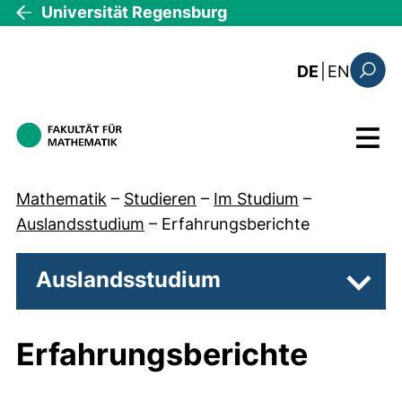
Direkt zum Inhalt
Universität Regensburg
: this 
DE
|
EN
Suchfo
Menü
Mathematik
–
Studieren
–
Im Studium
–
Auslandsstudium
–
Erfahrungsberichte
Auslandsstudium
Unter
Erfahrungsberichte