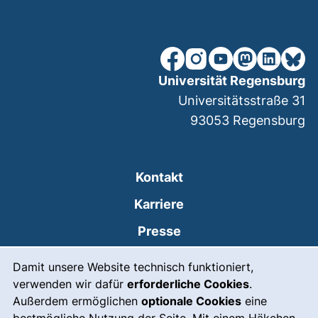
unsere Facebook-Seite (ex
unsere Instagram-Seit
unsere YouTube-Se
unsere Mastod
unsere Lin
unsere
Universität Regensburg
Universitätsstraße 31
93053
Regensburg
Kontakt
Karriere
Presse
Cookie-Hinweis
(externer Link, öffnet
Intranet
Damit unsere Website technisch funktioniert,
verwenden wir dafür
erforderliche Cookies
.
Leichte Sprache
Außerdem ermöglichen
optionale Cookies
eine
Gebärdensprache