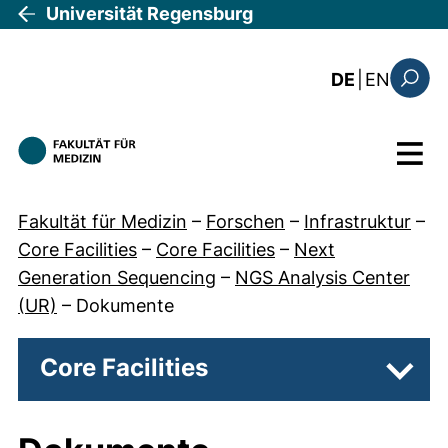
Direkt zum Inhalt
Universität Regensburg
: the c
DE
|
EN
Suchfo
Menü
Fakultät für Medizin
–
Forschen
–
Infrastruktur
–
Core Facilities
–
Core Facilities
–
Next
Generation Sequencing
–
NGS Analysis Center
(UR)
–
Dokumente
Core Facilities
Unter