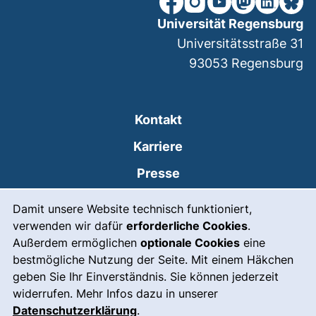
Universität Regensburg
Universitätsstraße 31
93053
Regensburg
Kontakt
Karriere
Presse
Cookie-Hinweis
(externer Link, öffnet
Intranet
Damit unsere Website technisch funktioniert,
verwenden wir dafür
erforderliche Cookies
.
Leichte Sprache
Außerdem ermöglichen
optionale Cookies
eine
Gebärdensprache
bestmögliche Nutzung der Seite. Mit einem Häkchen
geben Sie Ihr Einverständnis. Sie können jederzeit
(externer Link, öffnet
Notfall
widerrufen. Mehr Infos dazu in unserer
Impressum
Datenschutzerklärung
.